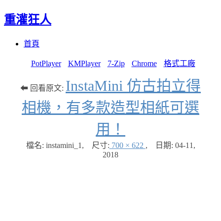
重灌狂人
Menu
Skip
首頁
to
content
PotPlayer
KMPlayer
7-Zip
Chrome
格式工廠
InstaMini 仿古拍立得
⬅ 回看原文:
相機，有多款造型相紙可選
用！
檔名: instamini_1
,
尺寸:
700 × 622
,
日期:
04-11,
2018