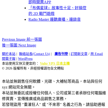
即時開票APP
「布偶星球」故事性十足、好操控
的 2D 戰鬥遊戲
Radio Master 邊聽廣播、邊錄音
Previous Image 前一張圖
後一張圖 Next Image
關於本站
|
聯絡站長(Contact Us)
|
廣告刊登
|
訂閱新文章
/
用 Email
閱電子報
|
WordPress
本站使用又快又便宜的：
Vultr VPS 日本主機
© 2026 版權所有，非經授權請勿全文轉貼
本站並無銷售任何軟體、光碟、大補帖等商品，本站與任何
xyz 網站完全無關。
本站並無委託或授權任何個人、公司或第三者承辦任何電腦維
修買賣、宣傳推廣或商品銷售之業務，
若發現盜用 "重灌狂人" 或 "不來恩" 名義之行為，請協助通報