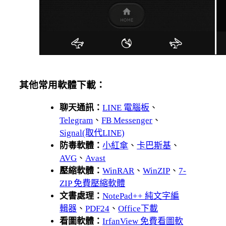
其他常用軟體下載：
聊天通訊：
LINE 電腦板
、
Telegram
、
FB Messenger
、
Signal(取代LINE)
防毒軟體：
小紅傘
、
卡巴斯基
、
AVG
、
Avast
壓縮軟體：
WinRAR
、
WinZIP
、
7-
ZIP 免費壓縮軟體
文書處理：
NotePad++ 純文字編
輯器
、
PDF24
、
Office下載
看圖軟體：
IrfanView 免費看圖軟