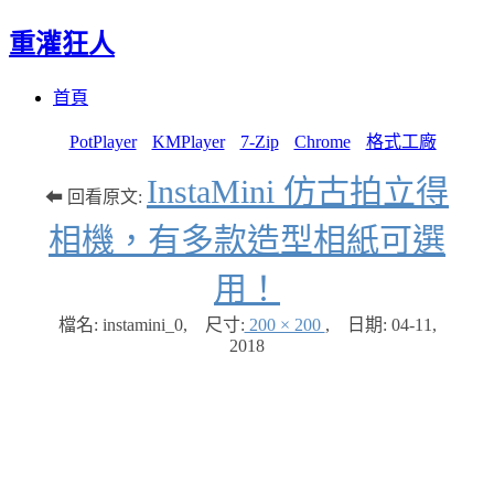
重灌狂人
Menu
Skip
首頁
to
content
PotPlayer
KMPlayer
7-Zip
Chrome
格式工廠
InstaMini 仿古拍立得
⬅ 回看原文:
相機，有多款造型相紙可選
用！
檔名: instamini_0
,
尺寸:
200 × 200
,
日期:
04-11,
2018