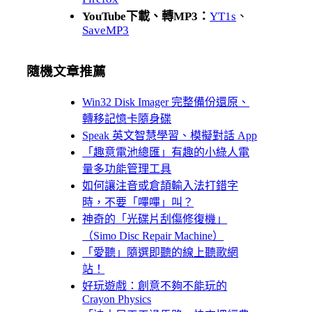
YouTube下載、轉MP3：
YT1s
、
SaveMP3
隨機文章推薦
Win32 Disk Imager 完整備份還原、
轉移記憶卡隨身碟
Speak 英文智慧學習、模擬對話 App
「趣意電池總匯」有趣的小綠人電
量多功能管理工具
如何讓注音或倉頡輸入法打錯字
時，不要「嗶嗶」叫？
神奇的「光碟片刮傷修復機」
（Simo Disc Repair Machine）
「愛聽」隨選即聽的線上聽歌網
站！
好玩遊戲：創意不夠不能玩的
Crayon Physics