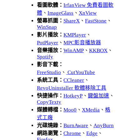
看圖軟體：
IrfanView 免費看圖軟
體
、
ImageGlass
、
XnView
螢幕抓圖：
ShareX
、
FastStone
、
WinSnap
影片播放：
KMPlayer
、
PotPlayer
、
MPC影音播放器
音樂播放：
WinAMP
、
KKBOX
、
Spotify
影音下載：
FreeStudio
、
CutYouTube
系統工具：
CCleaner
、
RevoUninstaller 軟體移除工具
快捷操作：
HotkeyP
、
鍵盤加速
、
CopyTexty
媒體轉檔：
Moo0
、
XMedia
、
格
式工廠
光碟燒錄：
BurnAware
、
AnyBurn
網路瀏覽：
Chrome
、
Edge
、
Firefox