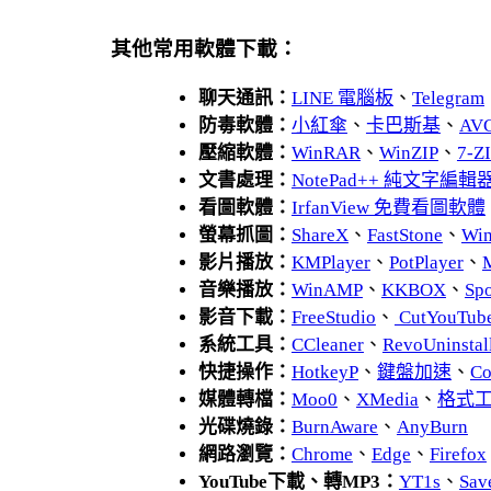
其他常用軟體下載：
聊天通訊：
LINE 電腦板
、
Telegram
防毒軟體：
小紅傘
、
卡巴斯基
、
AV
壓縮軟體：
WinRAR
、
WinZIP
、
7-
文書處理：
NotePad++ 純文字編輯
看圖軟體：
IrfanView 免費看圖軟體
螢幕抓圖：
ShareX
、
FastStone
、
Wi
影片播放：
KMPlayer
、
PotPlayer
、
音樂播放：
WinAMP
、
KKBOX
、
Spo
影音下載：
FreeStudio
、
CutYouTub
系統工具：
CCleaner
、
RevoUnins
快捷操作：
HotkeyP
、
鍵盤加速
、
Co
媒體轉檔：
Moo0
、
XMedia
、
格式
光碟燒錄：
BurnAware
、
AnyBurn
網路瀏覽：
Chrome
、
Edge
、
Firefox
YouTube下載、轉MP3：
YT1s
、
Sav