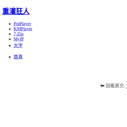
重灌狂人
PotPlayer
KMPlayer
7-Zip
MyIP
大字
Menu
Skip
首頁
to
content
⬅ 回看原文: