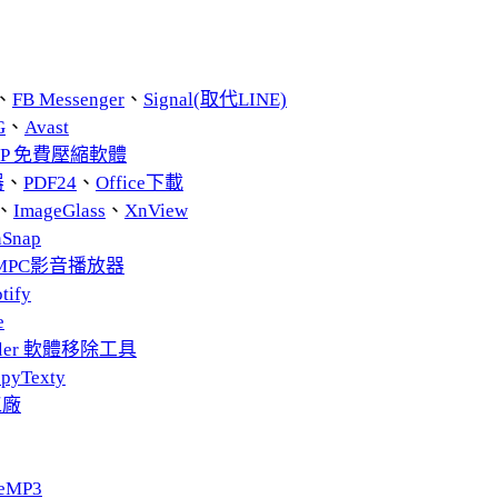
、
FB Messenger
、
Signal(取代LINE)
G
、
Avast
ZIP 免費壓縮軟體
器
、
PDF24
、
Office下載
、
ImageGlass
、
XnView
nSnap
MPC影音播放器
tify
e
taller 軟體移除工具
pyTexty
工廠
eMP3