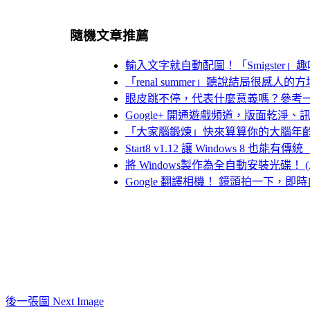
隨機文章推薦
輸入文字就自動配圖！「Smigster」
「renal summer」聽說結局很感
眼皮跳不停，代表什麼意義嗎？參考
Google+ 開通遊戲頻道，版面乾淨、
「大家腦鍛煉」快來算算你的大腦年齡（iPho
Start8 v1.12 讓 Windows 8
將 Windows製作為全自動安裝光碟！ (A
Google 翻譯相機！ 鏡頭拍一下，
後一張圖 Next Image