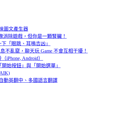
趣味圖文產生器
人的方塊消除遊戲，但你是一顆腎臟！
一下「眼跳、耳鳴吉凶」
訊息不亂竄，聊天玩 Game 不會互相干擾！
ne, Android）
 也能有傳統「開始按鈕」與「開始選單」
IK)
即時自動英翻中、多國語言翻譯