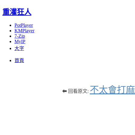
重灌狂人
PotPlayer
KMPlayer
7-Zip
MyIP
大字
Menu
Skip
首頁
to
content
不太會打麻
⬅ 回看原文: