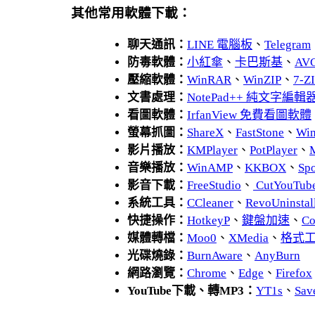
其他常用軟體下載：
聊天通訊：
LINE 電腦板
、
Telegram
防毒軟體：
小紅傘
、
卡巴斯基
、
AV
壓縮軟體：
WinRAR
、
WinZIP
、
7-
文書處理：
NotePad++ 純文字編輯
看圖軟體：
IrfanView 免費看圖軟體
螢幕抓圖：
ShareX
、
FastStone
、
Wi
影片播放：
KMPlayer
、
PotPlayer
、
音樂播放：
WinAMP
、
KKBOX
、
Spo
影音下載：
FreeStudio
、
CutYouTub
系統工具：
CCleaner
、
RevoUnins
快捷操作：
HotkeyP
、
鍵盤加速
、
Co
媒體轉檔：
Moo0
、
XMedia
、
格式
光碟燒錄：
BurnAware
、
AnyBurn
網路瀏覽：
Chrome
、
Edge
、
Firefox
YouTube下載、轉MP3：
YT1s
、
Sav