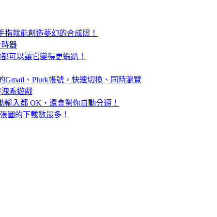
，動動手指就能創造夢幻的合成照！
計時器
濾鏡都可以讓它變得更蝦趴！
同的Gmail、Plurk帳號，快速切換、同時瀏覽
強的發洩系遊戲
手動輸入都 OK，還會幫你自動分類！
看哪張圖的下載數最多！