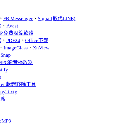
、
FB Messenger
、
Signal(取代LINE)
G
、
Avast
ZIP 免費壓縮軟體
器
、
PDF24
、
Office下載
、
ImageGlass
、
XnView
nSnap
MPC影音播放器
tify
e
taller 軟體移除工具
pyTexty
工廠
eMP3