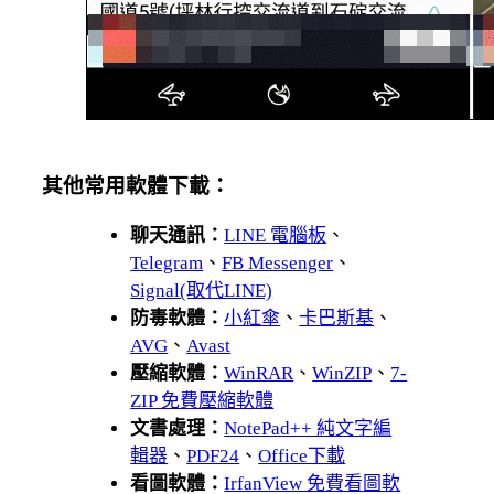
其他常用軟體下載：
聊天通訊：
LINE 電腦板
、
Telegram
、
FB Messenger
、
Signal(取代LINE)
防毒軟體：
小紅傘
、
卡巴斯基
、
AVG
、
Avast
壓縮軟體：
WinRAR
、
WinZIP
、
7-
ZIP 免費壓縮軟體
文書處理：
NotePad++ 純文字編
輯器
、
PDF24
、
Office下載
看圖軟體：
IrfanView 免費看圖軟