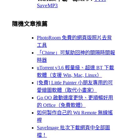
SaveMP3
隨機文章推薦
PhotoRoom 免費的網頁版照片去背
工具
「Chime」可幫助回神的間隔時間報
時器
uTorrent v3.6 輕量級、超速 BT 下載
軟體（支援 Win, Mac, Linux）
[免費] Little Painter 小朋友專用的可
愛繪圖軟體（取代小畫家）
Go OO 啟動速度更快、更順暢好用
的 Office（免費軟體）
如何製作自己的 Wii Remote 無線搖
桿
SaveImage 批次下載網頁中全部圖
檔！