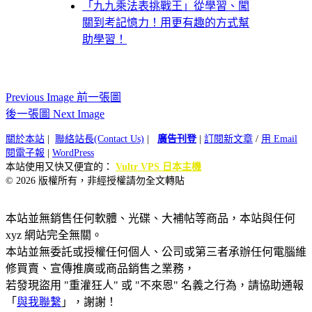
「九九乘法表挑戰王」從學習、闖
關到考記憶力！用更有趣的方式幫
助學習！
Previous Image 前一張圖
後一張圖 Next Image
關於本站
|
聯絡站長(Contact Us)
|
廣告刊登
|
訂閱新文章
/
用 Email
閱電子報
|
WordPress
本站使用又快又便宜的：
Vultr VPS 日本主機
© 2026 版權所有，非經授權請勿全文轉貼
本站並無銷售任何軟體、光碟、大補帖等商品，本站與任何
xyz 網站完全無關。
本站並無委託或授權任何個人、公司或第三者承辦任何電腦維
修買賣、宣傳推廣或商品銷售之業務，
若發現盜用 "重灌狂人" 或 "不來恩" 名義之行為，請協助通報
「
與我聯繫
」，謝謝！