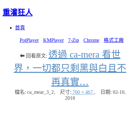
重灌狂人
Menu
Skip
首頁
to
content
PotPlayer
KMPlayer
7-Zip
Chrome
格式工廠
透過 ca-mera 看世
⬅ 回看原文:
界，一切都只剩黑與白且不
再真實…
檔名: ca_mear_3_2
,
尺寸:
700 × 467
,
日期:
02-10,
2018