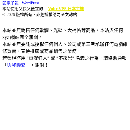
閱電子報
|
WordPress
本站使用又快又便宜的：
Vultr VPS 日本主機
© 2026 版權所有，非經授權請勿全文轉貼
本站並無銷售任何軟體、光碟、大補帖等商品，本站與任何
xyz 網站完全無關。
本站並無委託或授權任何個人、公司或第三者承辦任何電腦維
修買賣、宣傳推廣或商品銷售之業務，
若發現盜用 "重灌狂人" 或 "不來恩" 名義之行為，請協助通報
「
與我聯繫
」，謝謝！