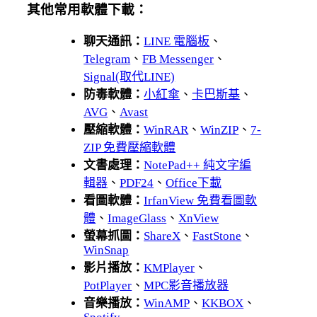
其他常用軟體下載：
聊天通訊：
LINE 電腦板
、
Telegram
、
FB Messenger
、
Signal(取代LINE)
防毒軟體：
小紅傘
、
卡巴斯基
、
AVG
、
Avast
壓縮軟體：
WinRAR
、
WinZIP
、
7-
ZIP 免費壓縮軟體
文書處理：
NotePad++ 純文字編
輯器
、
PDF24
、
Office下載
看圖軟體：
IrfanView 免費看圖軟
體
、
ImageGlass
、
XnView
螢幕抓圖：
ShareX
、
FastStone
、
WinSnap
影片播放：
KMPlayer
、
PotPlayer
、
MPC影音播放器
音樂播放：
WinAMP
、
KKBOX
、