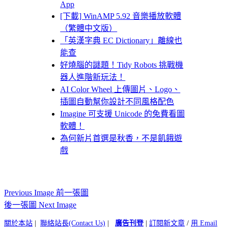
App
[下載] WinAMP 5.92 音樂播放軟體
（繁體中文版）
「英漢字典 EC Dictionary」離線也
能查
好燒腦的謎題！Tidy Robots 挑戰機
器人進階新玩法！
AI Color Wheel 上傳圖片、Logo、
插圖自動幫你設計不同風格配色
Imagine 可支援 Unicode 的免費看圖
軟體！
為何新片首選是秋香，不是飢餓遊
戲
Previous Image 前一張圖
後一張圖 Next Image
關於本站
|
聯絡站長(Contact Us)
|
廣告刊登
|
訂閱新文章
/
用 Email