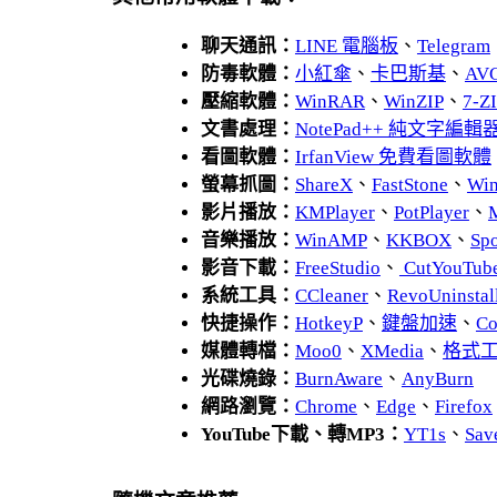
聊天通訊：
LINE 電腦板
、
Telegram
防毒軟體：
小紅傘
、
卡巴斯基
、
AV
壓縮軟體：
WinRAR
、
WinZIP
、
7-
文書處理：
NotePad++ 純文字編輯
看圖軟體：
IrfanView 免費看圖軟體
螢幕抓圖：
ShareX
、
FastStone
、
Wi
影片播放：
KMPlayer
、
PotPlayer
、
音樂播放：
WinAMP
、
KKBOX
、
Spo
影音下載：
FreeStudio
、
CutYouTub
系統工具：
CCleaner
、
RevoUnins
快捷操作：
HotkeyP
、
鍵盤加速
、
Co
媒體轉檔：
Moo0
、
XMedia
、
格式
光碟燒錄：
BurnAware
、
AnyBurn
網路瀏覽：
Chrome
、
Edge
、
Firefox
YouTube下載、轉MP3：
YT1s
、
Sav