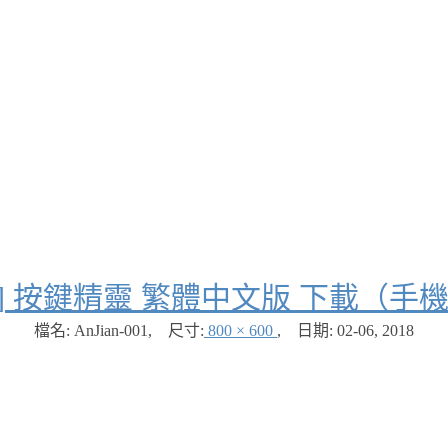
費] 按鍵精靈 繁體中文版 下載（手
檔名: AnJian-001
,
尺寸:
800 × 600
,
日期:
02-06, 2018