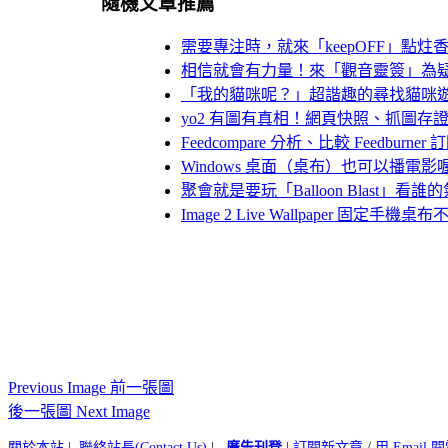
隨機文章推薦
需要專注時，就來「keepOFF」點炷
相信就會有力量！來「觀音靈簽」為
「我的貓咪呢？」超諧趣的尋找貓咪遊戲
yo2 有圖有真相！網頁快照、抓圖存
Feedcompare 分析、比較 Feedburner
Windows 桌面（桌布）也可以播電影
聚會就是要玩「Balloon Blast」
Image 2 Live Wallpaper 固
Previous Image 前一張圖
後一張圖 Next Image
關於本站
|
聯絡站長(Contact Us)
|
廣告刊登
|
訂閱新文章
/
用 Email