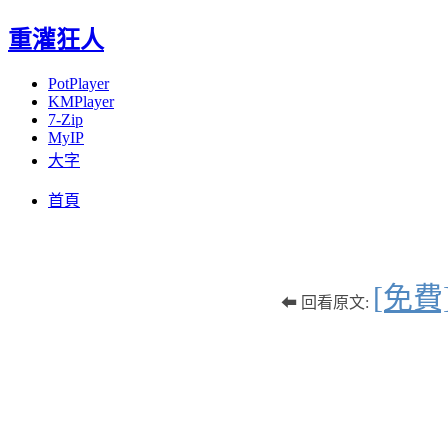
重灌狂人
PotPlayer
KMPlayer
7-Zip
MyIP
大字
Menu
Skip
首頁
to
content
[免
⬅ 回看原文: