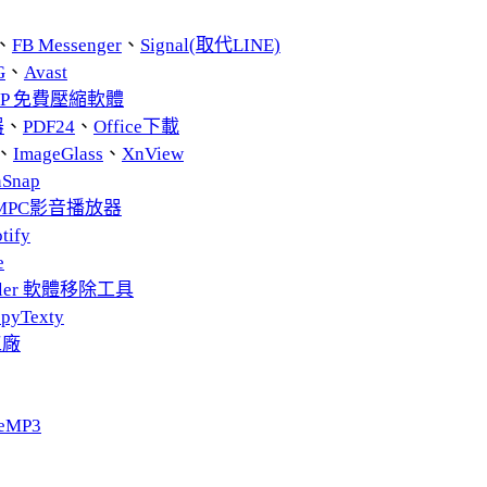
、
FB Messenger
、
Signal(取代LINE)
G
、
Avast
ZIP 免費壓縮軟體
器
、
PDF24
、
Office下載
、
ImageGlass
、
XnView
nSnap
MPC影音播放器
tify
e
taller 軟體移除工具
pyTexty
工廠
eMP3