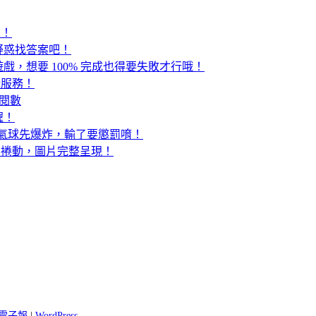
香！
疑惑找答案吧！
，想要 100% 完成也得要失敗才行哦！
證服務！
 訂閱數
喔！
看誰的氣球先爆炸，輸了要懲罰唷！
定手機桌布不捲動，圖片完整呈現！
 閱電子報
|
WordPress