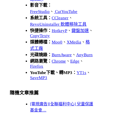
影音下載：
FreeStudio
、
CutYouTube
系統工具：
CCleaner
、
RevoUninstaller 軟體移除工具
快捷操作：
HotkeyP
、
鍵盤加速
、
CopyTexty
媒體轉檔：
Moo0
、
XMedia
、
格
式工廠
光碟燒錄：
BurnAware
、
AnyBurn
網路瀏覽：
Chrome
、
Edge
、
Firefox
YouTube下載、轉MP3：
YT1s
、
SaveMP3
隨機文章推薦
[電視廣告][全聯福利中心] 兒童保護
基金會…