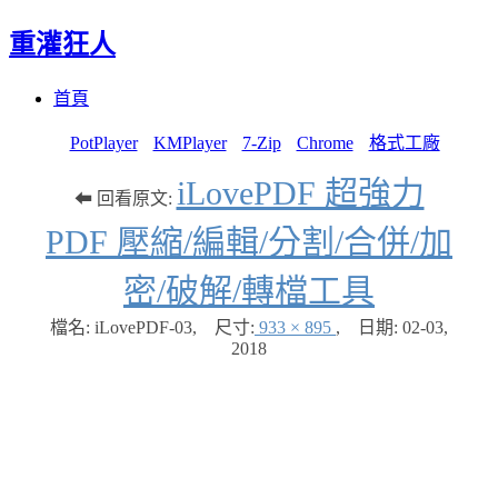
重灌狂人
Menu
Skip
首頁
to
content
PotPlayer
KMPlayer
7-Zip
Chrome
格式工廠
iLovePDF 超強力
⬅ 回看原文:
PDF 壓縮/編輯/分割/合併/加
密/破解/轉檔工具
檔名: iLovePDF-03
,
尺寸:
933 × 895
,
日期:
02-03,
2018