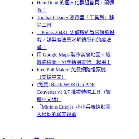
HemiDemi 的個人化群組首頁，開通
囉！
Toolbar Cleaner 瀏覽器「工具列」移
除工具
「Pooks 2048」史詩般的冒險解謎遊
戲，調製魔法藥水解鎖所有的魔法
書！
用 Google Maps 製作美食地圖、旅
遊路線圖，分享給朋友們一起用！
Free Poll Maker! 免費網路投票機
（支援中文）
[免費] Batch WORD to PDF
Converter v1.3.7 批次轉檔工具（繁
體中文版）
「Minions Emoji」小小兵表情貼圖
入侵你的聊天視窗