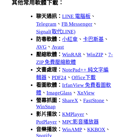
其他常用軟體下載：
聊天通訊：
LINE 電腦板
、
Telegram
、
FB Messenger
、
Signal(取代LINE)
防毒軟體：
小紅傘
、
卡巴斯基
、
AVG
、
Avast
壓縮軟體：
WinRAR
、
WinZIP
、
7-
ZIP 免費壓縮軟體
文書處理：
NotePad++ 純文字編
輯器
、
PDF24
、
Office下載
看圖軟體：
IrfanView 免費看圖軟
體
、
ImageGlass
、
XnView
螢幕抓圖：
ShareX
、
FastStone
、
WinSnap
影片播放：
KMPlayer
、
PotPlayer
、
MPC影音播放器
音樂播放：
WinAMP
、
KKBOX
、
Spotify