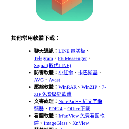
其他常用軟體下載：
聊天通訊：
LINE 電腦板
、
Telegram
、
FB Messenger
、
Signal(取代LINE)
防毒軟體：
小紅傘
、
卡巴斯基
、
AVG
、
Avast
壓縮軟體：
WinRAR
、
WinZIP
、
7-
ZIP 免費壓縮軟體
文書處理：
NotePad++ 純文字編
輯器
、
PDF24
、
Office下載
看圖軟體：
IrfanView 免費看圖軟
體
、
ImageGlass
、
XnView