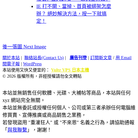
IE 打不開、當掉、首頁被綁架怎麼
辦？ 絕妙解決方法，按一下就搞
定！
後一張圖 Next Image
關於本站
|
聯絡站長(Contact Us)
|
廣告刊登
|
訂閱新文章
/
用 Email
閱電子報
|
WordPress
本站使用又快又便宜的：
Vultr VPS 日本主機
© 2026 版權所有，非經授權請勿全文轉貼
本站並無銷售任何軟體、光碟、大補帖等商品，本站與任何
xyz 網站完全無關。
本站並無委託或授權任何個人、公司或第三者承辦任何電腦維
修買賣、宣傳推廣或商品銷售之業務，
若發現盜用 "重灌狂人" 或 "不來恩" 名義之行為，請協助通報
「
與我聯繫
」，謝謝！