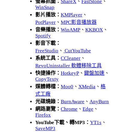
螢幕抓圖：
ShareX
、
FastStone
、
WinSnap
影片播放：
KMPlayer
、
PotPlayer
、
MPC影音播放器
音樂播放：
WinAMP
、
KKBOX
、
Spotify
影音下載：
FreeStudio
、
CutYouTube
系統工具：
CCleaner
、
RevoUninstaller 軟體移除工具
快捷操作：
HotkeyP
、
鍵盤加速
、
CopyTexty
媒體轉檔：
Moo0
、
XMedia
、
格
式工廠
光碟燒錄：
BurnAware
、
AnyBurn
網路瀏覽：
Chrome
、
Edge
、
Firefox
YouTube下載、轉MP3：
YT1s
、
SaveMP3