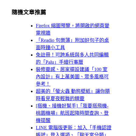
隨機文章推薦
Firefox 縮圖預覽，將開啟的網頁變
電視牆
「Readio 句樂簿」附加好句子的桌
面時鐘小工具
免註冊！可跨系統與多人共同編輯
的「Palu」手繪行事曆
裝修靈感、居家擺設建議「100 室
內設計」有上萬美圖、眾多風格可
參考！
超美的「螢火蟲 動態壁紙」讓你隨
時看見夏夜輕舞的精靈
[搭機、接機好幫手]「我要搭飛機-
桃園機場」航班起降時間查詢、登
機提醒
LINE 電腦版更新：加入「手機認證
帳號」登入選項、「聊天室分類」