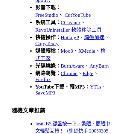
Spotify
影音下載：
FreeStudio
、
CutYouTube
系統工具：
CCleaner
、
RevoUninstaller 軟體移除工具
快捷操作：
HotkeyP
、
鍵盤加速
、
CopyTexty
媒體轉檔：
Moo0
、
XMedia
、
格
式工廠
光碟燒錄：
BurnAware
、
AnyBurn
網路瀏覽：
Chrome
、
Edge
、
Firefox
YouTube下載、轉MP3：
YT1s
、
SaveMP3
隨機文章推薦
InstGB5 鍵盤按一下，繁體、簡體中
文輕鬆互轉！（馴碼快手 20050305