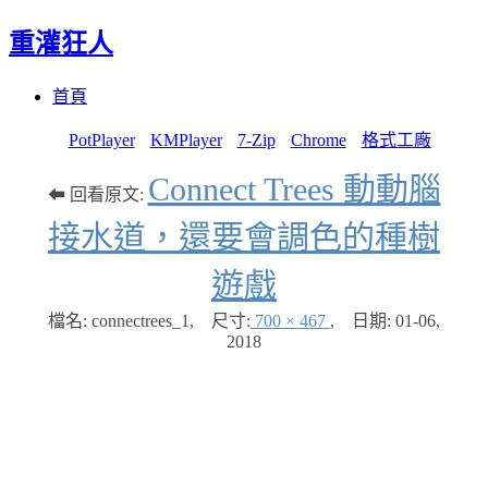
重灌狂人
Menu
Skip
首頁
to
content
PotPlayer
KMPlayer
7-Zip
Chrome
格式工廠
Connect Trees 動動腦
⬅ 回看原文:
接水道，還要會調色的種樹
遊戲
檔名: connectrees_1
,
尺寸:
700 × 467
,
日期:
01-06,
2018