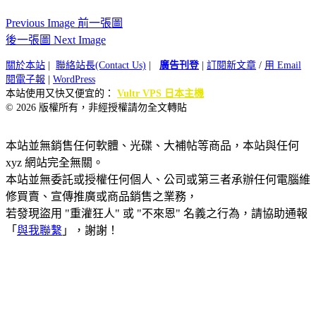
Previous Image 前一張圖
後一張圖 Next Image
關於本站
|
聯絡站長(Contact Us)
|
廣告刊登
|
訂閱新文章
/
用 Email
閱電子報
|
WordPress
本站使用又快又便宜的：
Vultr VPS 日本主機
© 2026 版權所有，非經授權請勿全文轉貼
本站並無銷售任何軟體、光碟、大補帖等商品，本站與任何
xyz 網站完全無關。
本站並無委託或授權任何個人、公司或第三者承辦任何電腦維
修買賣、宣傳推廣或商品銷售之業務，
若發現盜用 "重灌狂人" 或 "不來恩" 名義之行為，請協助通報
「
與我聯繫
」，謝謝！