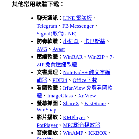
其他常用軟體下載：
聊天通訊：
LINE 電腦板
、
Telegram
、
FB Messenger
、
Signal(取代LINE)
防毒軟體：
小紅傘
、
卡巴斯基
、
AVG
、
Avast
壓縮軟體：
WinRAR
、
WinZIP
、
7-
ZIP 免費壓縮軟體
文書處理：
NotePad++ 純文字編
輯器
、
PDF24
、
Office下載
看圖軟體：
IrfanView 免費看圖軟
體
、
ImageGlass
、
XnView
螢幕抓圖：
ShareX
、
FastStone
、
WinSnap
影片播放：
KMPlayer
、
PotPlayer
、
MPC影音播放器
音樂播放：
WinAMP
、
KKBOX
、