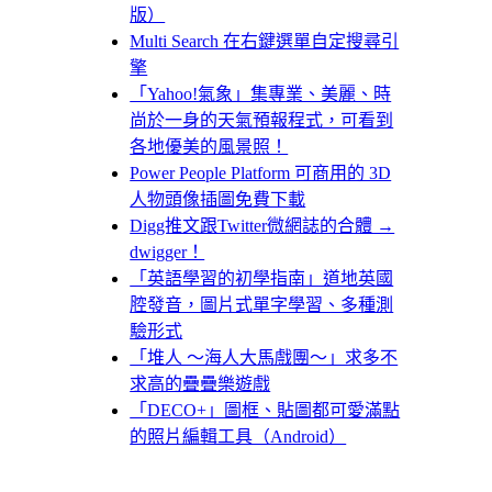
版）
Multi Search 在右鍵選單自定搜尋引
擎
「Yahoo!氣象」集專業、美麗、時
尚於一身的天氣預報程式，可看到
各地優美的風景照！
Power People Platform 可商用的 3D
人物頭像插圖免費下載
Digg推文跟Twitter微網誌的合體 →
dwigger！
「英語學習的初學指南」道地英國
腔發音，圖片式單字學習、多種測
驗形式
「堆人 ～海人大馬戲團～」求多不
求高的疊疊樂遊戲
「DECO+」圖框、貼圖都可愛滿點
的照片編輯工具（Android）