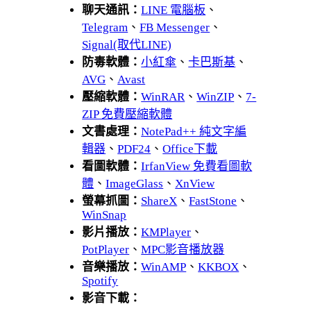
聊天通訊：
LINE 電腦板
、
Telegram
、
FB Messenger
、
Signal(取代LINE)
防毒軟體：
小紅傘
、
卡巴斯基
、
AVG
、
Avast
壓縮軟體：
WinRAR
、
WinZIP
、
7-
ZIP 免費壓縮軟體
文書處理：
NotePad++ 純文字編
輯器
、
PDF24
、
Office下載
看圖軟體：
IrfanView 免費看圖軟
體
、
ImageGlass
、
XnView
螢幕抓圖：
ShareX
、
FastStone
、
WinSnap
影片播放：
KMPlayer
、
PotPlayer
、
MPC影音播放器
音樂播放：
WinAMP
、
KKBOX
、
Spotify
影音下載：