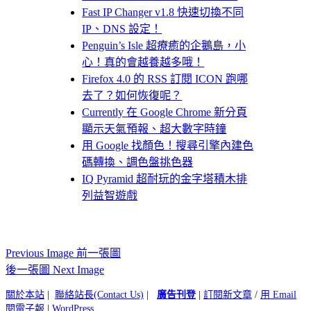
Fast IP Changer v1.8 快速切換不同
IP、DNS 設定！
Penguin’s Isle 超療癒的企鵝島，小
心！真的會越養越多哦！
Firefox 4.0 的 RSS 訂閱 ICON 跑哪
去了？如何恢復呢？
Currently 在 Google Chrome 新分頁
顯示天氣預報、超大數字時鐘
用 Google 找顏色！搜尋引擎內建色
碼轉換、調色盤挑色器
IQ Pyramid 超耐玩的金字塔積木排
列益智遊戲
Previous Image 前一張圖
後一張圖 Next Image
關於本站
|
聯絡站長(Contact Us)
|
廣告刊登
|
訂閱新文章
/
用 Email
閱電子報
|
WordPress