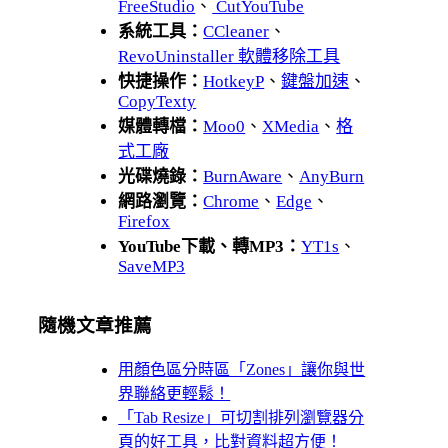
FreeStudio
、
CutYouTube
系統工具：
CCleaner
、
RevoUninstaller 軟體移除工具
快捷操作：
HotkeyP
、
鍵盤加速
、
CopyTexty
媒體轉檔：
Moo0
、
XMedia
、
格
式工廠
光碟燒錄：
BurnAware
、
AnyBurn
網路瀏覽：
Chrome
、
Edge
、
Firefox
YouTube下載、轉MP3：
YT1s
、
SaveMP3
隨機文章推薦
用顏色區分時區「Zones」讓你與世
界聯絡更輕鬆！
「Tab Resize」可切割排列瀏覽器分
頁的好工具，比對資料超方便！