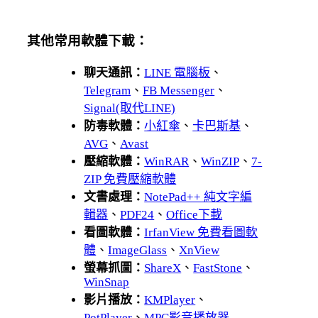
其他常用軟體下載：
聊天通訊：
LINE 電腦板
、
Telegram
、
FB Messenger
、
Signal(取代LINE)
防毒軟體：
小紅傘
、
卡巴斯基
、
AVG
、
Avast
壓縮軟體：
WinRAR
、
WinZIP
、
7-
ZIP 免費壓縮軟體
文書處理：
NotePad++ 純文字編
輯器
、
PDF24
、
Office下載
看圖軟體：
IrfanView 免費看圖軟
體
、
ImageGlass
、
XnView
螢幕抓圖：
ShareX
、
FastStone
、
WinSnap
影片播放：
KMPlayer
、
PotPlayer
、
MPC影音播放器