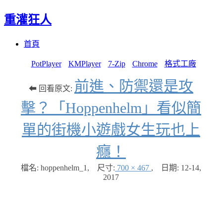
重灌狂人
Menu
Skip
首頁
to
content
PotPlayer
KMPlayer
7-Zip
Chrome
格式工廠
前進、防禦還是攻
⬅ 回看原文:
擊？「Hoppenhelm」看似簡
單的街機小遊戲女生玩也上
癮！
檔名: hoppenhelm_1
,
尺寸:
700 × 467
,
日期:
12-14,
2017