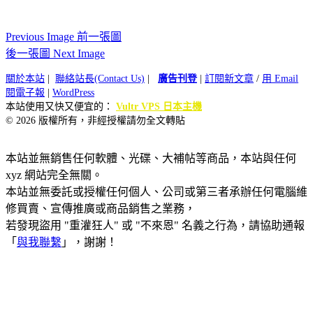
Previous Image 前一張圖
後一張圖 Next Image
關於本站
|
聯絡站長(Contact Us)
|
廣告刊登
|
訂閱新文章
/
用 Email
閱電子報
|
WordPress
本站使用又快又便宜的：
Vultr VPS 日本主機
© 2026 版權所有，非經授權請勿全文轉貼
本站並無銷售任何軟體、光碟、大補帖等商品，本站與任何
xyz 網站完全無關。
本站並無委託或授權任何個人、公司或第三者承辦任何電腦維
修買賣、宣傳推廣或商品銷售之業務，
若發現盜用 "重灌狂人" 或 "不來恩" 名義之行為，請協助通報
「
與我聯繫
」，謝謝！