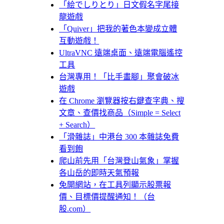
「絵でしりとり」日文假名字尾接
龍遊戲
「Quiver」把我的著色本變成立體
互動遊戲！
UltraVNC 遠端桌面、遠端電腦遙控
工具
台灣專用！「比手畫腳」聚會破冰
遊戲
在 Chrome 瀏覽器按右鍵查字典、搜
文章、查價找商品（Simple = Select
+ Search）
「滑雜誌」中港台 300 本雜誌免費
看到飽
爬山前先用「台灣登山氣象」掌握
各山岳的即時天氣預報
免開網站，在工具列顯示股票報
價、目標價提醒通知！（台
股.com）