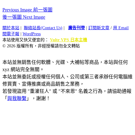
Previous Image 前一張圖
後一張圖 Next Image
關於本站
|
聯絡站長(Contact Us)
|
廣告刊登
|
訂閱新文章
/
用 Email
閱電子報
|
WordPress
本站使用又快又便宜的：
Vultr VPS 日本主機
© 2026 版權所有，非經授權請勿全文轉貼
本站並無銷售任何軟體、光碟、大補帖等商品，本站與任何
xyz 網站完全無關。
本站並無委託或授權任何個人、公司或第三者承辦任何電腦維
修買賣、宣傳推廣或商品銷售之業務，
若發現盜用 "重灌狂人" 或 "不來恩" 名義之行為，請協助通報
「
與我聯繫
」，謝謝！