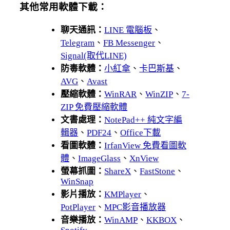
其他常用軟體下載：
聊天通訊：
LINE 電腦板
、
Telegram
、
FB Messenger
、
Signal(取代LINE)
防毒軟體：
小紅傘
、
卡巴斯基
、
AVG
、
Avast
壓縮軟體：
WinRAR
、
WinZIP
、
7-
ZIP 免費壓縮軟體
文書處理：
NotePad++ 純文字編
輯器
、
PDF24
、
Office下載
看圖軟體：
IrfanView 免費看圖軟
體
、
ImageGlass
、
XnView
螢幕抓圖：
ShareX
、
FastStone
、
WinSnap
影片播放：
KMPlayer
、
PotPlayer
、
MPC影音播放器
音樂播放：
WinAMP
、
KKBOX
、