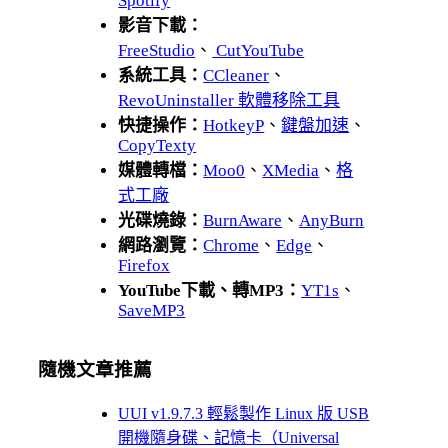
Spotify
影音下載：
FreeStudio
、
CutYouTube
系統工具：
CCleaner
、
RevoUninstaller 軟體移除工具
快捷操作：
HotkeyP
、
鍵盤加速
、
CopyTexty
媒體轉檔：
Moo0
、
XMedia
、
格
式工廠
光碟燒錄：
BurnAware
、
AnyBurn
網路瀏覽：
Chrome
、
Edge
、
Firefox
YouTube下載、轉MP3：
YT1s
、
SaveMP3
隨機文章推薦
UUI v1.9.7.3 輕鬆製作 Linux 版 USB
開機隨身碟、記憶卡（Universal