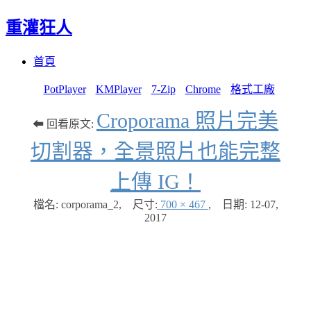
重灌狂人
Menu
Skip
首頁
to
content
PotPlayer
KMPlayer
7-Zip
Chrome
格式工廠
Croporama 照片完美
⬅ 回看原文:
切割器，全景照片也能完整
上傳 IG！
檔名: corporama_2
,
尺寸:
700 × 467
,
日期:
12-07,
2017