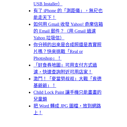
USB Installer）
有了 iPhone 的「測距儀」，無尺也
能走天下！
如何用 Gmail 收發 Yahoo! 奇摩信箱
的 Email 郵件？（用 Gmail 過濾
Yahoo 垃圾信）
你分辨的出來是合成照還是真實照
片嗎？快來挑戰「Real or
Photoshop」！
「好食券地圖」可用支付方式過
濾，快速查詢附近可用店家！
激鬥！「麥當勞叔叔」大戰「肯德
基爺爺」！
Child Lock Paint 讓手機只能畫畫的
兒童鎖
把 Word 轉成 JPG 圖檔，放到網路
上！