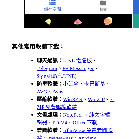
其他常用軟體下載：
聊天通訊：
LINE 電腦板
、
Telegram
、
FB Messenger
、
Signal(取代LINE)
防毒軟體：
小紅傘
、
卡巴斯基
、
AVG
、
Avast
壓縮軟體：
WinRAR
、
WinZIP
、
7-
ZIP 免費壓縮軟體
文書處理：
NotePad++ 純文字編
輯器
、
PDF24
、
Office下載
看圖軟體：
IrfanView 免費看圖軟
體
、
ImageGlass
、
XnView