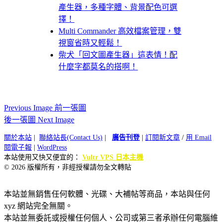
產生器，多種字體、背景配色可選
擇！
Multi Commander 高效檔案管理，雙
視窗省時又輕鬆！
柴犬「回文圖產生器」這表情！配
什麼字都莫名的搭啊！
Previous Image 前一張圖
後一張圖 Next Image
關於本站
|
聯絡站長(Contact Us)
|
廣告刊登
|
訂閱新文章
/
用 Email
閱電子報
|
WordPress
本站使用又快又便宜的：
Vultr VPS 日本主機
© 2026 版權所有，非經授權請勿全文轉貼
本站並無銷售任何軟體、光碟、大補帖等商品，本站與任何
xyz 網站完全無關。
本站並無委託或授權任何個人、公司或第三者承辦任何電腦維