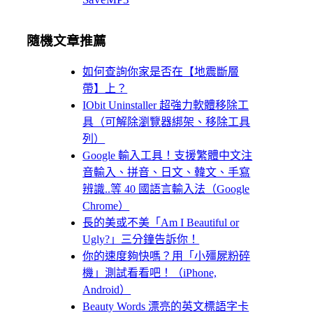
隨機文章推薦
如何查詢你家是否在【地震斷層
帶】上？
IObit Uninstaller 超強力軟體移除工
具（可解除瀏覽器綁架、移除工具
列）
Google 輸入工具！支援繁體中文注
音輸入、拼音、日文、韓文、手寫
辨識..等 40 國語言輸入法（Google
Chrome）
長的美或不美「Am I Beautiful or
Ugly?」三分鐘告訴你！
你的速度夠快嗎？用「小殭屍粉碎
機」測試看看吧！（iPhone,
Android）
Beauty Words 漂亮的英文標語字卡