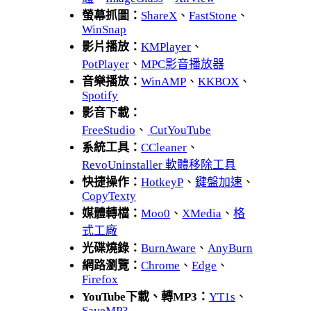
螢幕抓圖：
ShareX
、
FastStone
、
WinSnap
影片播放：
KMPlayer
、
PotPlayer
、
MPC影音播放器
音樂播放：
WinAMP
、
KKBOX
、
Spotify
影音下載：
FreeStudio
、
CutYouTube
系統工具：
CCleaner
、
RevoUninstaller 軟體移除工具
快捷操作：
HotkeyP
、
鍵盤加速
、
CopyTexty
媒體轉檔：
Moo0
、
XMedia
、
格
式工廠
光碟燒錄：
BurnAware
、
AnyBurn
網路瀏覽：
Chrome
、
Edge
、
Firefox
YouTube下載、轉MP3：
YT1s
、
SaveMP3