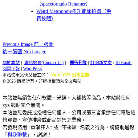
（spacetornado Renamer）
Weird Metronome多功能節拍器（免
費軟體）
Previous Image 前一張圖
後一張圖 Next Image
關於本站
|
聯絡站長(Contact Us)
|
廣告刊登
|
訂閱新文章
/
用 Email
閱電子報
|
WordPress
本站使用又快又便宜的：
Vultr VPS 日本主機
© 2026 版權所有，非經授權請勿全文轉貼
本站並無銷售任何軟體、光碟、大補帖等商品，本站與任何
xyz 網站完全無關。
本站並無委託或授權任何個人、公司或第三者承辦任何電腦維
修買賣、宣傳推廣或商品銷售之業務，
若發現盜用 "重灌狂人" 或 "不來恩" 名義之行為，請協助通報
「
與我聯繫
」，謝謝！