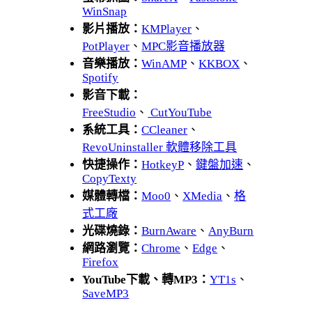
WinSnap
影片播放：
KMPlayer
、
PotPlayer
、
MPC影音播放器
音樂播放：
WinAMP
、
KKBOX
、
Spotify
影音下載：
FreeStudio
、
CutYouTube
系統工具：
CCleaner
、
RevoUninstaller 軟體移除工具
快捷操作：
HotkeyP
、
鍵盤加速
、
CopyTexty
媒體轉檔：
Moo0
、
XMedia
、
格
式工廠
光碟燒錄：
BurnAware
、
AnyBurn
網路瀏覽：
Chrome
、
Edge
、
Firefox
YouTube下載、轉MP3：
YT1s
、
SaveMP3