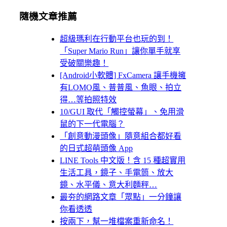
隨機文章推薦
超級瑪利在行動平台也玩的到！
「Super Mario Run」讓你單手就享
受破關樂趣！
[Android小軟體] FxCamera 讓手機擁
有LOMO風、普普風、魚眼、拍立
得…等拍照特效
10/GUI 取代「觸控螢幕」、免用滑
鼠的下一代電腦？
「創意動漫頭像」隨意組合都好看
的日式超萌頭像 App
LINE Tools 中文版！含 15 種超實用
生活工具，鏡子、手電筒、放大
鏡、水平儀、意大利麵秤…
最夯的網路文章「眾點」一分鐘讓
你看透透
按兩下，幫一堆檔案重新命名！