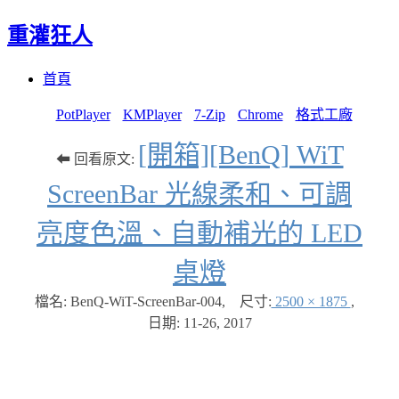
重灌狂人
Menu
Skip
首頁
to
content
PotPlayer
KMPlayer
7-Zip
Chrome
格式工廠
[開箱][BenQ] WiT
⬅ 回看原文:
ScreenBar 光線柔和、可調
亮度色溫、自動補光的 LED
桌燈
檔名: BenQ-WiT-ScreenBar-004
,
尺寸:
2500 × 1875
,
日期:
11-26, 2017