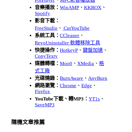
PotPlayer
、
MPC影音播放器
音樂播放：
WinAMP
、
KKBOX
、
Spotify
影音下載：
FreeStudio
、
CutYouTube
系統工具：
CCleaner
、
RevoUninstaller 軟體移除工具
快捷操作：
HotkeyP
、
鍵盤加速
、
CopyTexty
媒體轉檔：
Moo0
、
XMedia
、
格
式工廠
光碟燒錄：
BurnAware
、
AnyBurn
網路瀏覽：
Chrome
、
Edge
、
Firefox
YouTube下載、轉MP3：
YT1s
、
SaveMP3
隨機文章推薦