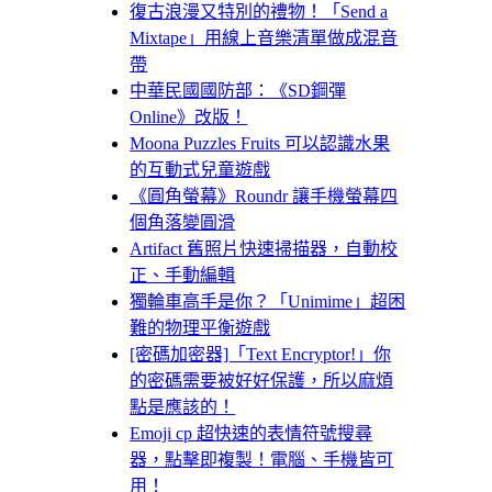
復古浪漫又特別的禮物！「Send a
Mixtape」用線上音樂清單做成混音
帶
中華民國國防部：《SD鋼彈
Online》改版！
Moona Puzzles Fruits 可以認識水果
的互動式兒童遊戲
《圓角螢幕》Roundr 讓手機螢幕四
個角落變圓滑
Artifact 舊照片快速掃描器，自動校
正、手動編輯
獨輪車高手是你？「Unimime」超困
難的物理平衡遊戲
[密碼加密器]「Text Encryptor!」你
的密碼需要被好好保護，所以麻煩
點是應該的！
Emoji cp 超快速的表情符號搜尋
器，點擊即複製！電腦、手機皆可
用！