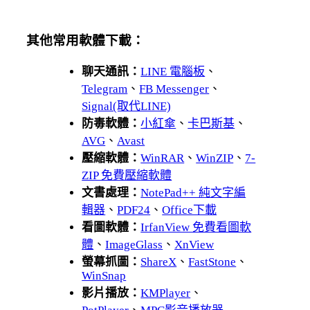
其他常用軟體下載：
聊天通訊：
LINE 電腦板
、
Telegram
、
FB Messenger
、
Signal(取代LINE)
防毒軟體：
小紅傘
、
卡巴斯基
、
AVG
、
Avast
壓縮軟體：
WinRAR
、
WinZIP
、
7-
ZIP 免費壓縮軟體
文書處理：
NotePad++ 純文字編
輯器
、
PDF24
、
Office下載
看圖軟體：
IrfanView 免費看圖軟
體
、
ImageGlass
、
XnView
螢幕抓圖：
ShareX
、
FastStone
、
WinSnap
影片播放：
KMPlayer
、