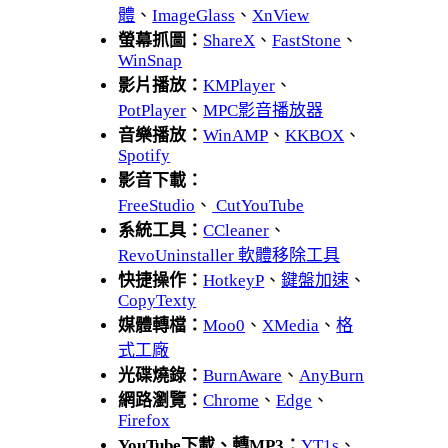
體
、
ImageGlass
、
XnView
螢幕抓圖：
ShareX
、
FastStone
、
WinSnap
影片播放：
KMPlayer
、
PotPlayer
、
MPC影音播放器
音樂播放：
WinAMP
、
KKBOX
、
Spotify
影音下載：
FreeStudio
、
CutYouTube
系統工具：
CCleaner
、
RevoUninstaller 軟體移除工具
快捷操作：
HotkeyP
、
鍵盤加速
、
CopyTexty
媒體轉檔：
Moo0
、
XMedia
、
格
式工廠
光碟燒錄：
BurnAware
、
AnyBurn
網路瀏覽：
Chrome
、
Edge
、
Firefox
YouTube下載、轉MP3：
YT1s
、