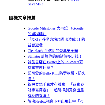
SaveMP3
隨機文章推薦
Google Milestones 大事記 （Google
的里程碑）
「XXI」移動方塊想辦法湊成 21 的
益智遊戲
ClearLock 半透明的螢幕安全鎖
Stimator 計算你的網站值多少錢！
誠品書店在Twitter上的Followers可
以拿來做什麼？
超可愛的Hello Kitty防毒軟體、防火
牆！
祝福要親手寫才有誠意！「恭喜發
財手寫揮春」一起發揮創意寫出最
有梗的春聯！
解決Firefox視窗下方出現紅字「＜