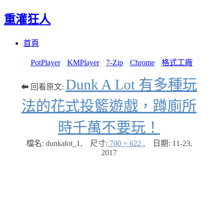
重灌狂人
Menu
Skip
首頁
to
content
PotPlayer
KMPlayer
7-Zip
Chrome
格式工廠
Dunk A Lot 有多種玩
⬅ 回看原文:
法的花式投籃遊戲，蹲廁所
時千萬不要玩！
檔名: dunkalot_1
,
尺寸:
700 × 622
,
日期:
11-23,
2017