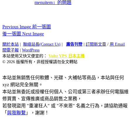
menuitem」的問題
Previous Image 前一張圖
後一張圖 Next Image
關於本站
|
聯絡站長(Contact Us)
|
廣告刊登
|
訂閱新文章
/
用 Email
閱電子報
|
WordPress
本站使用又快又便宜的：
Vultr VPS 日本主機
© 2026 版權所有，非經授權請勿全文轉貼
本站並無銷售任何軟體、光碟、大補帖等商品，本站與任何
xyz 網站完全無關。
本站並無委託或授權任何個人、公司或第三者承辦任何電腦維
修買賣、宣傳推廣或商品銷售之業務，
若發現盜用 "重灌狂人" 或 "不來恩" 名義之行為，請協助通報
「
與我聯繫
」，謝謝！