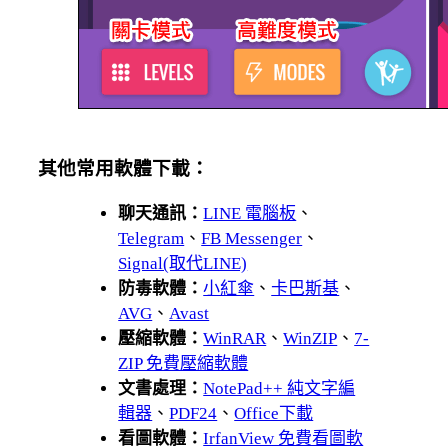
其他常用軟體下載：
聊天通訊：
LINE 電腦板
、
Telegram
、
FB Messenger
、
Signal(取代LINE)
防毒軟體：
小紅傘
、
卡巴斯基
、
AVG
、
Avast
壓縮軟體：
WinRAR
、
WinZIP
、
7-
ZIP 免費壓縮軟體
文書處理：
NotePad++ 純文字編
輯器
、
PDF24
、
Office下載
看圖軟體：
IrfanView 免費看圖軟