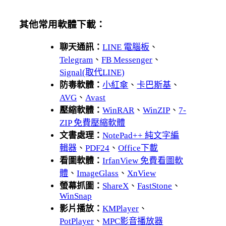
其他常用軟體下載：
聊天通訊：
LINE 電腦板
、
Telegram
、
FB Messenger
、
Signal(取代LINE)
防毒軟體：
小紅傘
、
卡巴斯基
、
AVG
、
Avast
壓縮軟體：
WinRAR
、
WinZIP
、
7-
ZIP 免費壓縮軟體
文書處理：
NotePad++ 純文字編
輯器
、
PDF24
、
Office下載
看圖軟體：
IrfanView 免費看圖軟
體
、
ImageGlass
、
XnView
螢幕抓圖：
ShareX
、
FastStone
、
WinSnap
影片播放：
KMPlayer
、
PotPlayer
、
MPC影音播放器