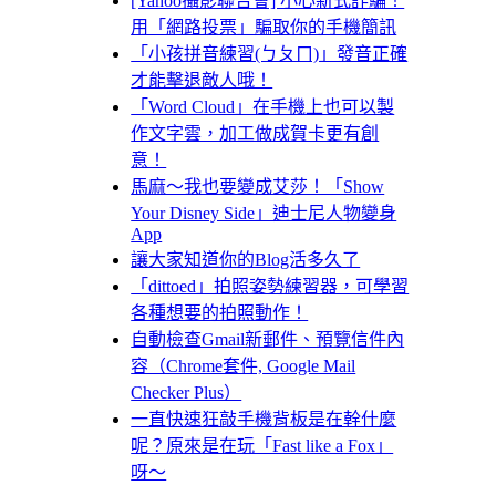
[Yahoo攝影聯合會] 小心新式詐騙！
用「網路投票」騙取你的手機簡訊
「小孩拼音練習(ㄅㄆㄇ)」發音正確
才能擊退敵人哦！
「Word Cloud」在手機上也可以製
作文字雲，加工做成賀卡更有創
意！
馬麻～我也要變成艾莎！「Show
Your Disney Side」迪士尼人物變身
App
讓大家知道你的Blog活多久了
「dittoed」拍照姿勢練習器，可學習
各種想要的拍照動作！
自動檢查Gmail新郵件、預覽信件內
容（Chrome套件, Google Mail
Checker Plus）
一直快速狂敲手機背板是在幹什麼
呢？原來是在玩「Fast like a Fox」
呀～