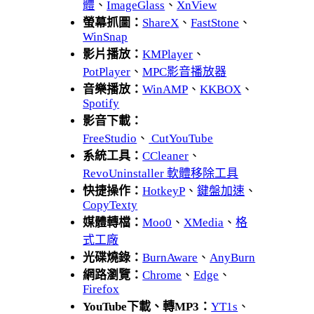
體
、
ImageGlass
、
XnView
螢幕抓圖：
ShareX
、
FastStone
、
WinSnap
影片播放：
KMPlayer
、
PotPlayer
、
MPC影音播放器
音樂播放：
WinAMP
、
KKBOX
、
Spotify
影音下載：
FreeStudio
、
CutYouTube
系統工具：
CCleaner
、
RevoUninstaller 軟體移除工具
快捷操作：
HotkeyP
、
鍵盤加速
、
CopyTexty
媒體轉檔：
Moo0
、
XMedia
、
格
式工廠
光碟燒錄：
BurnAware
、
AnyBurn
網路瀏覽：
Chrome
、
Edge
、
Firefox
YouTube下載、轉MP3：
YT1s
、