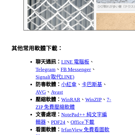
其他常用軟體下載：
聊天通訊：
LINE 電腦板
、
Telegram
、
FB Messenger
、
Signal(取代LINE)
防毒軟體：
小紅傘
、
卡巴斯基
、
AVG
、
Avast
壓縮軟體：
WinRAR
、
WinZIP
、
7-
ZIP 免費壓縮軟體
文書處理：
NotePad++ 純文字編
輯器
、
PDF24
、
Office下載
看圖軟體：
IrfanView 免費看圖軟