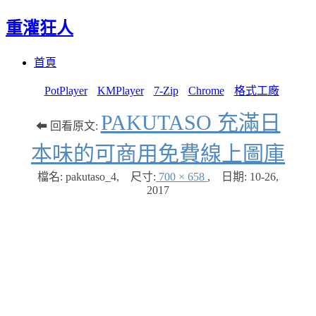
重灌狂人
Menu
Skip
首頁
to
content
PotPlayer
KMPlayer
7-Zip
Chrome
格式工廠
PAKUTASO 充滿日
⬅ 回看原文:
本味的可商用免費線上圖庫
檔名: pakutaso_4
,
尺寸:
700 × 658
,
日期:
10-26,
2017