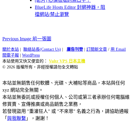
[影片] 心情很壞的鳥日子！
BlueLife Hosts Editor 封網神器，阻
擋網站/禁止瀏覽
Previous Image 前一張圖
關於本站
|
聯絡站長(Contact Us)
|
廣告刊登
|
訂閱新文章
/
用 Email
閱電子報
|
WordPress
本站使用又快又便宜的：
Vultr VPS 日本主機
© 2026 版權所有，非經授權請勿全文轉貼
本站並無銷售任何軟體、光碟、大補帖等商品，本站與任何
xyz 網站完全無關。
本站並無委託或授權任何個人、公司或第三者承辦任何電腦維
修買賣、宣傳推廣或商品銷售之業務，
若發現盜用 "重灌狂人" 或 "不來恩" 名義之行為，請協助通報
「
與我聯繫
」，謝謝！