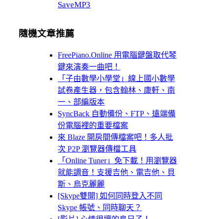
SaveMP3
隨機文章推薦
FreePiano.Online 用電腦鍵盤取代琴
鍵來演奏一曲吧！
「子由數學小學堂」線上國小數學
試卷產生器，包含翰林、康軒、南
一、部編版本
SyncBack 自動備份、FTP、遠端備
份電腦裡的重要檔案
來 Blaze 開房間傳檔案吧！多人批
次 P2P 瀏覽器傳檔工具
「Online Tuner」免下載！用瀏覽器
就能調音！支援吉他、電吉他、貝
斯、烏克麗麗
[Skype雙開] 如何同時登入不同
Skype 帳號、同時聊天？