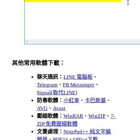
其他常用軟體下載：
聊天通訊：
LINE 電腦板
、
Telegram
、
FB Messenger
、
Signal(取代LINE)
防毒軟體：
小紅傘
、
卡巴斯基
、
AVG
、
Avast
壓縮軟體：
WinRAR
、
WinZIP
、
7-
ZIP 免費壓縮軟體
文書處理：
NotePad++ 純文字編
輯器
、
PDF24
、
Office下載