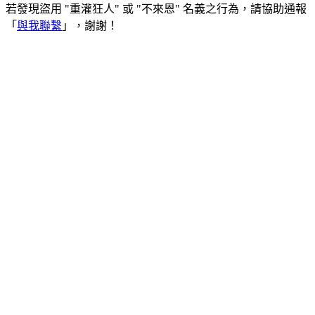
若發現盜用 "重灌狂人" 或 "不來恩" 名義之行為，請協助通報
「
與我聯繫
」，謝謝！