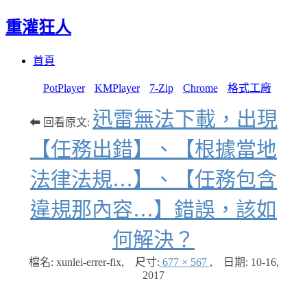
重灌狂人
Menu
Skip
首頁
to
content
PotPlayer
KMPlayer
7-Zip
Chrome
格式工廠
迅雷無法下載，出現
⬅ 回看原文:
【任務出錯】、【根據當地
法律法規…】、【任務包含
違規那內容…】錯誤，該如
何解決？
檔名: xunlei-errer-fix
,
尺寸:
677 × 567
,
日期:
10-16,
2017