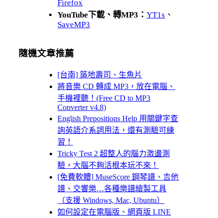
Firefox
YouTube下載、轉MP3：
YT1s
、
SaveMP3
隨機文章推薦
[台南] 築地壽司、生魚片
將音樂 CD 轉成 MP3，放在電腦、
手機裡聽！(Free CD to MP3
Converter v4.8)
English Prepositions Help 用關鍵字查
詢英語介系詞用法，還有測驗可練
習！
Tricky Test 2 超整人的腦力激盪測
驗，大腦不夠活根本玩不來！
[免費軟體] MuseScore 鋼琴譜、吉他
譜、交響樂…各種樂譜繪製工具
（支援 Windows, Mac, Ubuntu）
如何設定在電腦版、網頁版 LINE