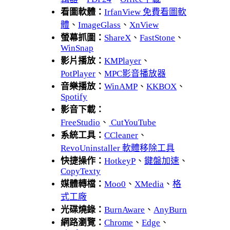
看圖軟體：
IrfanView 免費看圖軟
體
、
ImageGlass
、
XnView
螢幕抓圖：
ShareX
、
FastStone
、
WinSnap
影片播放：
KMPlayer
、
PotPlayer
、
MPC影音播放器
音樂播放：
WinAMP
、
KKBOX
、
Spotify
影音下載：
FreeStudio
、
CutYouTube
系統工具：
CCleaner
、
RevoUninstaller 軟體移除工具
快捷操作：
HotkeyP
、
鍵盤加速
、
CopyTexty
媒體轉檔：
Moo0
、
XMedia
、
格
式工廠
光碟燒錄：
BurnAware
、
AnyBurn
網路瀏覽：
Chrome
、
Edge
、