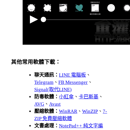
其他常用軟體下載：
聊天通訊：
LINE 電腦板
、
Telegram
、
FB Messenger
、
Signal(取代LINE)
防毒軟體：
小紅傘
、
卡巴斯基
、
AVG
、
Avast
壓縮軟體：
WinRAR
、
WinZIP
、
7-
ZIP 免費壓縮軟體
文書處理：
NotePad++ 純文字編