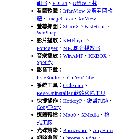
輯器
、
PDF24
、
Office下載
看圖軟體：
IrfanView 免費看圖軟
體
、
ImageGlass
、
XnView
螢幕抓圖：
ShareX
、
FastStone
、
WinSnap
影片播放：
KMPlayer
、
PotPlayer
、
MPC影音播放器
音樂播放：
WinAMP
、
KKBOX
、
Spotify
影音下載：
FreeStudio
、
CutYouTube
系統工具：
CCleaner
、
RevoUninstaller 軟體移除工具
快捷操作：
HotkeyP
、
鍵盤加速
、
CopyTexty
媒體轉檔：
Moo0
、
XMedia
、
格
式工廠
光碟燒錄：
BurnAware
、
AnyBurn
網路瀏覽：
Chrome
、
Edge
、