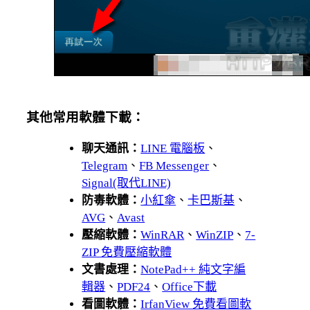
其他常用軟體下載：
聊天通訊：
LINE 電腦板
、
Telegram
、
FB Messenger
、
Signal(取代LINE)
防毒軟體：
小紅傘
、
卡巴斯基
、
AVG
、
Avast
壓縮軟體：
WinRAR
、
WinZIP
、
7-
ZIP 免費壓縮軟體
文書處理：
NotePad++ 純文字編
輯器
、
PDF24
、
Office下載
看圖軟體：
IrfanView 免費看圖軟