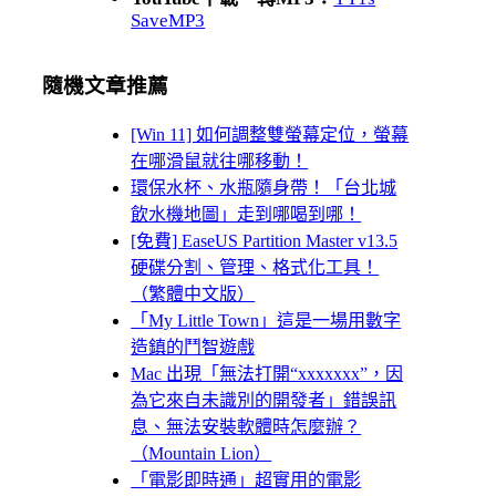
SaveMP3
隨機文章推薦
[Win 11] 如何調整雙螢幕定位，螢幕
在哪滑鼠就往哪移動！
環保水杯、水瓶隨身帶！「台北城
飲水機地圖」走到哪喝到哪！
[免費] EaseUS Partition Master v13.5
硬碟分割、管理、格式化工具！
（繁體中文版）
「My Little Town」這是一場用數字
造鎮的鬥智遊戲
Mac 出現「無法打開“xxxxxxx”，因
為它來自未識別的開發者」錯誤訊
息、無法安裝軟體時怎麼辦？
（Mountain Lion）
「電影即時通」超實用的電影