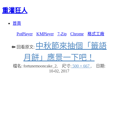
重灌狂人
Menu
Skip
首頁
to
content
PotPlayer
KMPlayer
7-Zip
Chrome
格式工廠
中秋節來抽個「籤語
⬅ 回看原文:
月餅」應景一下吧！
檔名: fortunemooncake_2
,
尺寸:
500 × 667
,
日期:
10-02, 2017