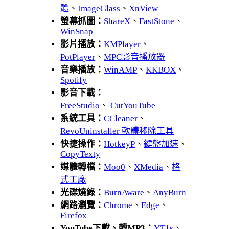
體
、
ImageGlass
、
XnView
螢幕抓圖：
ShareX
、
FastStone
、
WinSnap
影片播放：
KMPlayer
、
PotPlayer
、
MPC影音播放器
音樂播放：
WinAMP
、
KKBOX
、
Spotify
影音下載：
FreeStudio
、
CutYouTube
系統工具：
CCleaner
、
RevoUninstaller 軟體移除工具
快捷操作：
HotkeyP
、
鍵盤加速
、
CopyTexty
媒體轉檔：
Moo0
、
XMedia
、
格
式工廠
光碟燒錄：
BurnAware
、
AnyBurn
網路瀏覽：
Chrome
、
Edge
、
Firefox
YouTube下載、轉MP3：
YT1s
、