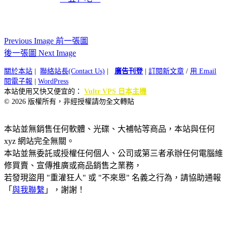
Previous Image 前一張圖
後一張圖 Next Image
關於本站
|
聯絡站長(Contact Us)
|
廣告刊登
|
訂閱新文章
/
用 Email
閱電子報
|
WordPress
本站使用又快又便宜的：
Vultr VPS 日本主機
© 2026 版權所有，非經授權請勿全文轉貼
本站並無銷售任何軟體、光碟、大補帖等商品，本站與任何
xyz 網站完全無關。
本站並無委託或授權任何個人、公司或第三者承辦任何電腦維
修買賣、宣傳推廣或商品銷售之業務，
若發現盜用 "重灌狂人" 或 "不來恩" 名義之行為，請協助通報
「
與我聯繫
」，謝謝！