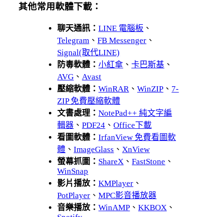
其他常用軟體下載：
聊天通訊：
LINE 電腦板
、
Telegram
、
FB Messenger
、
Signal(取代LINE)
防毒軟體：
小紅傘
、
卡巴斯基
、
AVG
、
Avast
壓縮軟體：
WinRAR
、
WinZIP
、
7-
ZIP 免費壓縮軟體
文書處理：
NotePad++ 純文字編
輯器
、
PDF24
、
Office下載
看圖軟體：
IrfanView 免費看圖軟
體
、
ImageGlass
、
XnView
螢幕抓圖：
ShareX
、
FastStone
、
WinSnap
影片播放：
KMPlayer
、
PotPlayer
、
MPC影音播放器
音樂播放：
WinAMP
、
KKBOX
、