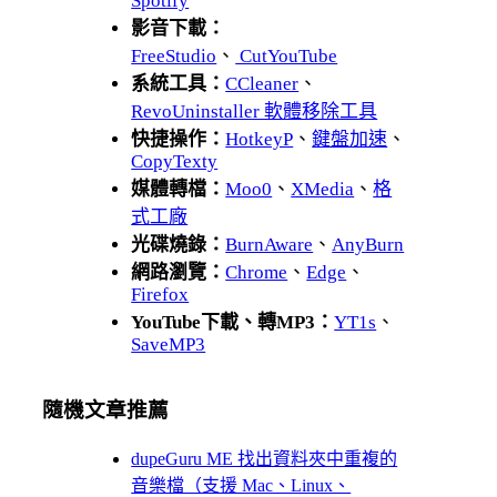
Spotify
影音下載：
FreeStudio
、
CutYouTube
系統工具：
CCleaner
、
RevoUninstaller 軟體移除工具
快捷操作：
HotkeyP
、
鍵盤加速
、
CopyTexty
媒體轉檔：
Moo0
、
XMedia
、
格
式工廠
光碟燒錄：
BurnAware
、
AnyBurn
網路瀏覽：
Chrome
、
Edge
、
Firefox
YouTube下載、轉MP3：
YT1s
、
SaveMP3
隨機文章推薦
dupeGuru ME 找出資料夾中重複的
音樂檔（支援 Mac、Linux、