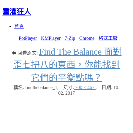
重灌狂人
Menu
Skip
首頁
to
content
PotPlayer
KMPlayer
7-Zip
Chrome
格式工廠
Find The Balance 面對
⬅ 回看原文:
歪七扭八的東西，你能找到
它們的平衡點嗎？
檔名: findthebalance_1
,
尺寸:
700 × 467
,
日期:
10-
02, 2017