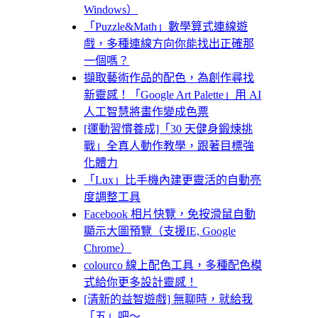
Windows）
「Puzzle&Math」數學算式連線遊
戲，多種連線方向你能找出正確那
一個嗎？
擷取藝術作品的配色，為創作尋找
新靈感！「Google Art Palette」用 AI
人工智慧將畫作變成色票
[運動習慣養成]「30 天健身鍛煉挑
戰」全真人動作教學，跟著目標強
化體力
「Lux」比手機內建更靈活的自動亮
度調整工具
Facebook 相片快覽，免按滑鼠自動
顯示大圖預覽（支援IE, Google
Chrome）
colourco 線上配色工具，多種配色模
式給你更多設計靈感！
[清新的益智遊戲] 無聊時，就給我
「五」吧～