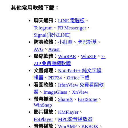
其他常用軟體下載：
聊天通訊：
LINE 電腦板
、
Telegram
、
FB Messenger
、
Signal(取代LINE)
防毒軟體：
小紅傘
、
卡巴斯基
、
AVG
、
Avast
壓縮軟體：
WinRAR
、
WinZIP
、
7-
ZIP 免費壓縮軟體
文書處理：
NotePad++ 純文字編
輯器
、
PDF24
、
Office下載
看圖軟體：
IrfanView 免費看圖軟
體
、
ImageGlass
、
XnView
螢幕抓圖：
ShareX
、
FastStone
、
WinSnap
影片播放：
KMPlayer
、
PotPlayer
、
MPC影音播放器
音樂播放：
WinAMP
、
KKBOX
、