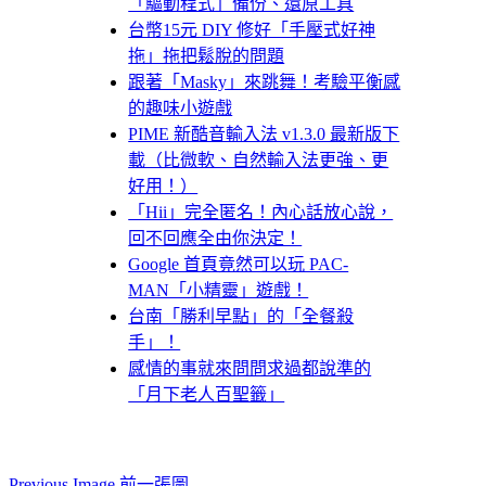
「驅動程式」備份、還原工具
台幣15元 DIY 修好「手壓式好神
拖」拖把鬆脫的問題
跟著「Masky」來跳舞！考驗平衡感
的趣味小遊戲
PIME 新酷音輸入法 v1.3.0 最新版下
載（比微軟、自然輸入法更強、更
好用！）
「Hii」完全匿名！內心話放心說，
回不回應全由你決定！
Google 首頁竟然可以玩 PAC-
MAN「小精靈」遊戲！
台南「勝利早點」的「全餐殺
手」！
感情的事就來問問求過都說準的
「月下老人百聖籤」
Previous Image 前一張圖