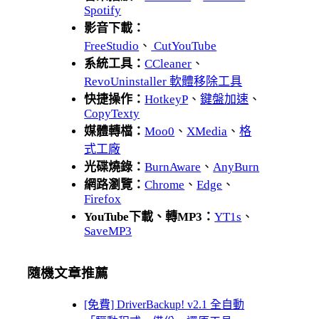
Spotify
影音下載：
FreeStudio
、
CutYouTube
系統工具：
CCleaner
、
RevoUninstaller 軟體移除工具
快捷操作：
HotkeyP
、
鍵盤加速
、
CopyTexty
媒體轉檔：
Moo0
、
XMedia
、
格
式工廠
光碟燒錄：
BurnAware
、
AnyBurn
網路瀏覽：
Chrome
、
Edge
、
Firefox
YouTube下載、轉MP3：
YT1s
、
SaveMP3
隨機文章推薦
[免費] DriverBackup! v2.1 全自動