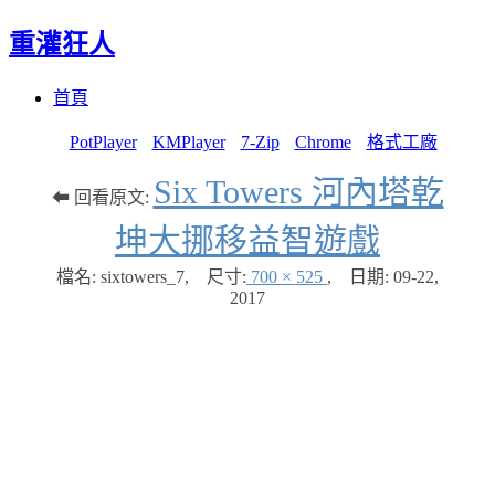
重灌狂人
Menu
Skip
首頁
to
content
PotPlayer
KMPlayer
7-Zip
Chrome
格式工廠
Six Towers 河內塔乾
⬅ 回看原文:
坤大挪移益智遊戲
檔名: sixtowers_7
,
尺寸:
700 × 525
,
日期:
09-22,
2017