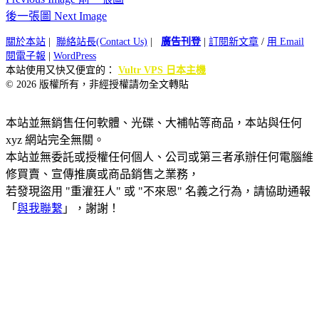
後一張圖 Next Image
關於本站
|
聯絡站長(Contact Us)
|
廣告刊登
|
訂閱新文章
/
用 Email
閱電子報
|
WordPress
本站使用又快又便宜的：
Vultr VPS 日本主機
© 2026 版權所有，非經授權請勿全文轉貼
本站並無銷售任何軟體、光碟、大補帖等商品，本站與任何
xyz 網站完全無關。
本站並無委託或授權任何個人、公司或第三者承辦任何電腦維
修買賣、宣傳推廣或商品銷售之業務，
若發現盜用 "重灌狂人" 或 "不來恩" 名義之行為，請協助通報
「
與我聯繫
」，謝謝！