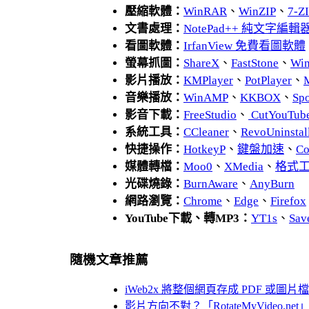
壓縮軟體：
WinRAR
、
WinZIP
、
7-
文書處理：
NotePad++ 純文字編輯
看圖軟體：
IrfanView 免費看圖軟體
螢幕抓圖：
ShareX
、
FastStone
、
Wi
影片播放：
KMPlayer
、
PotPlayer
、
音樂播放：
WinAMP
、
KKBOX
、
Spo
影音下載：
FreeStudio
、
CutYouTub
系統工具：
CCleaner
、
RevoUnins
快捷操作：
HotkeyP
、
鍵盤加速
、
Co
媒體轉檔：
Moo0
、
XMedia
、
格式
光碟燒錄：
BurnAware
、
AnyBurn
網路瀏覽：
Chrome
、
Edge
、
Firefox
YouTube下載、轉MP3：
YT1s
、
Sav
隨機文章推薦
iWeb2x 將整個網頁存成 PDF 或圖片檔
影片方向不對？「RotateMyVideo