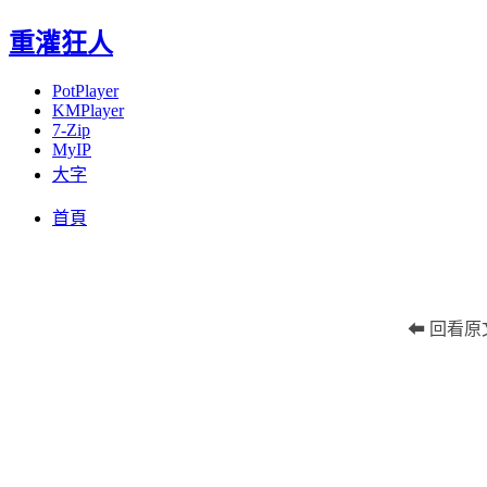
重灌狂人
PotPlayer
KMPlayer
7-Zip
MyIP
大字
Menu
Skip
首頁
to
content
⬅ 回看原