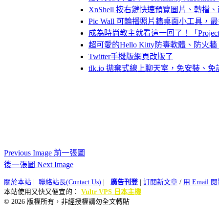
XnShell 按右鍵快速預覽圖片、轉
Pic Wall 可輪播照片牆桌面小工具，
成為時尚教主就看這一回了！「Projec
超可愛的Hello Kitty防毒軟體、防火
Twitter手機版網頁改版了
tlk.io 拋棄式線上聊天室，免安裝、
Previous Image 前一張圖
後一張圖 Next Image
關於本站
|
聯絡站長(Contact Us)
|
廣告刊登
|
訂閱新文章
/
用 Email
本站使用又快又便宜的：
Vultr VPS 日本主機
© 2026 版權所有，非經授權請勿全文轉貼