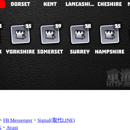
、
FB Messenger
、
Signal(取代LINE)
G
、
Avast