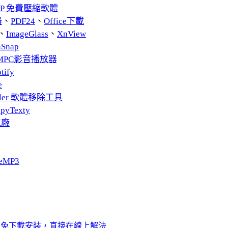
ZIP 免費壓縮軟體
器
、
PDF24
、
Office下載
、
ImageGlass
、
XnView
nSnap
MPC影音播放器
tify
e
taller 軟體移除工具
pyTexty
工廠
eMP3
.net」免下載安裝，直接在線上解決