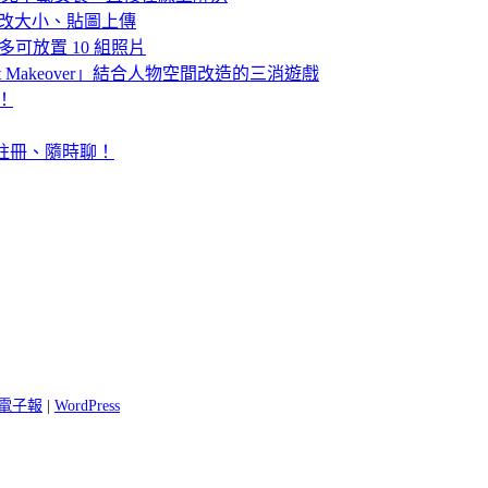
檔、改大小、貼圖上傳
最多可放置 10 組照片
t Makeover」結合人物空間改造的三消遊戲
牆！
免註冊、隨時聊！
 閱電子報
|
WordPress