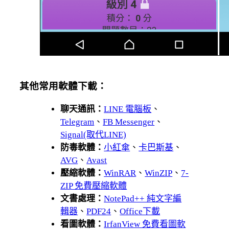
其他常用軟體下載：
聊天通訊：
LINE 電腦板
、
Telegram
、
FB Messenger
、
Signal(取代LINE)
防毒軟體：
小紅傘
、
卡巴斯基
、
AVG
、
Avast
壓縮軟體：
WinRAR
、
WinZIP
、
7-
ZIP 免費壓縮軟體
文書處理：
NotePad++ 純文字編
輯器
、
PDF24
、
Office下載
看圖軟體：
IrfanView 免費看圖軟