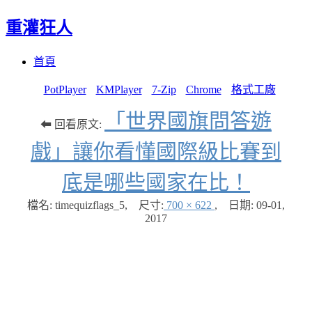
重灌狂人
Menu
Skip
首頁
to
content
PotPlayer
KMPlayer
7-Zip
Chrome
格式工廠
「世界國旗問答遊
⬅ 回看原文:
戲」讓你看懂國際級比賽到
底是哪些國家在比！
檔名: timequizflags_5
,
尺寸:
700 × 622
,
日期:
09-01,
2017