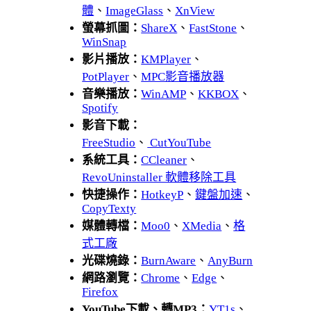
體
、
ImageGlass
、
XnView
螢幕抓圖：
ShareX
、
FastStone
、
WinSnap
影片播放：
KMPlayer
、
PotPlayer
、
MPC影音播放器
音樂播放：
WinAMP
、
KKBOX
、
Spotify
影音下載：
FreeStudio
、
CutYouTube
系統工具：
CCleaner
、
RevoUninstaller 軟體移除工具
快捷操作：
HotkeyP
、
鍵盤加速
、
CopyTexty
媒體轉檔：
Moo0
、
XMedia
、
格
式工廠
光碟燒錄：
BurnAware
、
AnyBurn
網路瀏覽：
Chrome
、
Edge
、
Firefox
YouTube下載、轉MP3：
YT1s
、