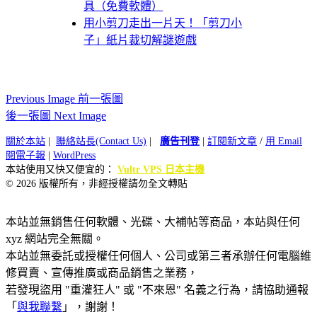
具（免費軟體）
用小剪刀走出一片天！「剪刀小
子」紙片裁切解謎遊戲
Previous Image 前一張圖
後一張圖 Next Image
關於本站
|
聯絡站長(Contact Us)
|
廣告刊登
|
訂閱新文章
/
用 Email
閱電子報
|
WordPress
本站使用又快又便宜的：
Vultr VPS 日本主機
© 2026 版權所有，非經授權請勿全文轉貼
本站並無銷售任何軟體、光碟、大補帖等商品，本站與任何
xyz 網站完全無關。
本站並無委託或授權任何個人、公司或第三者承辦任何電腦維
修買賣、宣傳推廣或商品銷售之業務，
若發現盜用 "重灌狂人" 或 "不來恩" 名義之行為，請協助通報
「
與我聯繫
」，謝謝！