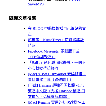
SaveMP3
隨機文章推薦
在 BLOG 中隨機輪播自己網站的文
章
超療癒「KumaTimer」可愛熊熊計
時器
Facebook Messenger 電腦版下載
（FB傳訊軟體）
「Balls.」彩色球消除遊戲，一個不
小心就變得超擁擠！
[Mac] Alsoft DiskWarrior 硬碟修復、
資料重建工具（磁碟戰士）
[下載] Hamana 超強看圖軟體 v1.48
繁體中文版（支援 Unicode 簡體/日
文檔名、免解壓縮看圖）
[Mac] Rename 實用的批次改檔名工