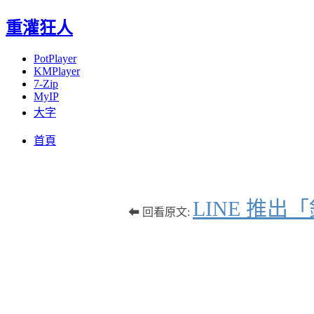
重灌狂人
PotPlayer
KMPlayer
7-Zip
MyIP
大字
Menu
Skip
首頁
to
content
LINE 推
⬅ 回看原文: