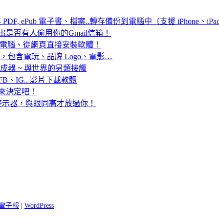
式與 PDF, ePub 電子書、檔案..轉存備份到電腦中（支援 iPhone、iPa
出是否有人偷用你的Gmail信箱！
頁，免接電腦、從網頁直接安裝軟體！
費下載，包含電玩、品牌 Logo、電影…
合成器 ~ 與世界的另類接觸
YT、FB、IG.. 影片下載軟體
」來決定吧！
頭警示器，與眼同高才放過你！
 閱電子報
|
WordPress