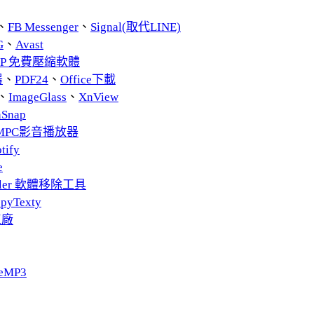
、
FB Messenger
、
Signal(取代LINE)
G
、
Avast
ZIP 免費壓縮軟體
器
、
PDF24
、
Office下載
、
ImageGlass
、
XnView
nSnap
MPC影音播放器
tify
e
taller 軟體移除工具
pyTexty
工廠
eMP3