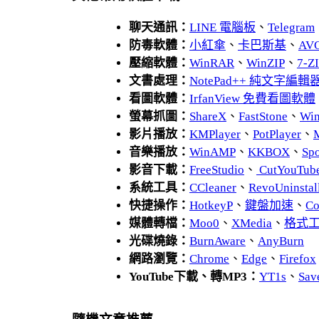
聊天通訊：
LINE 電腦板
、
Telegram
防毒軟體：
小紅傘
、
卡巴斯基
、
AV
壓縮軟體：
WinRAR
、
WinZIP
、
7-
文書處理：
NotePad++ 純文字編輯
看圖軟體：
IrfanView 免費看圖軟體
螢幕抓圖：
ShareX
、
FastStone
、
Wi
影片播放：
KMPlayer
、
PotPlayer
、
音樂播放：
WinAMP
、
KKBOX
、
Spo
影音下載：
FreeStudio
、
CutYouTub
系統工具：
CCleaner
、
RevoUnins
快捷操作：
HotkeyP
、
鍵盤加速
、
Co
媒體轉檔：
Moo0
、
XMedia
、
格式
光碟燒錄：
BurnAware
、
AnyBurn
網路瀏覽：
Chrome
、
Edge
、
Firefox
YouTube下載、轉MP3：
YT1s
、
Sav