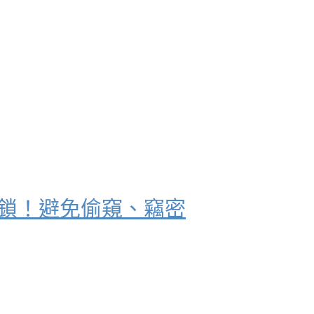
上鎖！避免偷窺、竊密