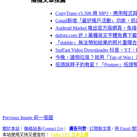
隨機文章推薦
CopyTrans v5.506 將 MP3、應用程
Gmail新增「最近帳戶活動」功能，抓
Android Market 推出官方版網
dafont.com 近 3 萬種英文字體免
「dubble」無法預知結果的照片重曝
SurFast Video Downloader 抖音、
今晚，誰倒垃圾？就用「Tap of War
低頭族脖子的救星！「Posture」低
Previous Image 前一張圖
關於本站
|
聯絡站長(Contact Us)
|
廣告刊登
|
訂閱新文章
/
用 Email
本站使用又快又便宜的：
Vultr VPS 日本主機