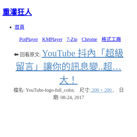
重灌狂人
Menu
Skip
首頁
to
content
PotPlayer
KMPlayer
7-Zip
Chrome
格式工廠
YouTube 抖內「超級
⬅ 回看原文:
留言」讓你的訊息變..超…
大！
檔名: YouTube-logo-full_color
,
尺寸:
200 × 200
,
日
期:
08-24, 2017