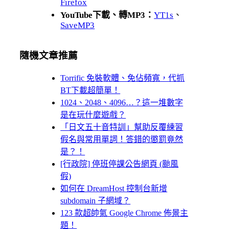
Firefox
YouTube下載、轉MP3：
YT1s
、
SaveMP3
隨機文章推薦
Torrific 免裝軟體、免佔頻寬，代抓
BT下載超簡單！
1024、2048、4096…？這一堆數字
是在玩什麼遊戲？
「日文五十音特訓」幫助反覆練習
假名與常用單詞！答錯的懲罰竟然
是？！
[行政院] 停班停課公告網頁 (颱風
假)
如何在 DreamHost 控制台新增
subdomain 子網域？
123 款超帥氣 Google Chrome 佈景主
題！