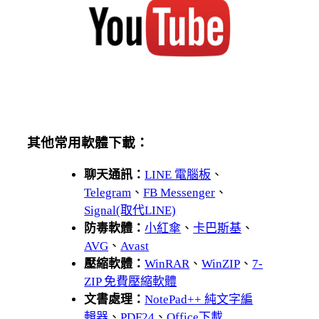
其他常用軟體下載：
聊天通訊：
LINE 電腦板
、
Telegram
、
FB Messenger
、
Signal(取代LINE)
防毒軟體：
小紅傘
、
卡巴斯基
、
AVG
、
Avast
壓縮軟體：
WinRAR
、
WinZIP
、
7-
ZIP 免費壓縮軟體
文書處理：
NotePad++ 純文字編
輯器
、
PDF24
、
Office下載