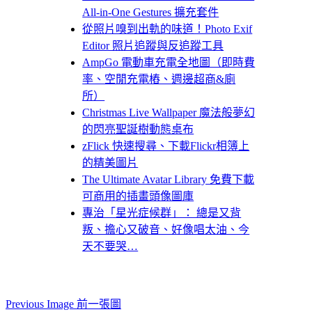
All-in-One Gestures 擴充套件
從照片嗅到出軌的味道！Photo Exif
Editor 照片追蹤與反追蹤工具
AmpGo 電動車充電全地圖（即時費
率、空閒充電樁、週邊超商&廁
所）
Christmas Live Wallpaper 魔法般夢幻
的閃亮聖誕樹動態桌布
zFlick 快速搜尋、下載Flickr相簿上
的精美圖片
The Ultimate Avatar Library 免費下載
可商用的插畫頭像圖庫
專治「星光症候群」： 總是又背
叛、擔心又破音、好像唱太油、今
天不要哭…
Previous Image 前一張圖