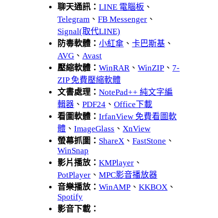
聊天通訊：
LINE 電腦板
、
Telegram
、
FB Messenger
、
Signal(取代LINE)
防毒軟體：
小紅傘
、
卡巴斯基
、
AVG
、
Avast
壓縮軟體：
WinRAR
、
WinZIP
、
7-
ZIP 免費壓縮軟體
文書處理：
NotePad++ 純文字編
輯器
、
PDF24
、
Office下載
看圖軟體：
IrfanView 免費看圖軟
體
、
ImageGlass
、
XnView
螢幕抓圖：
ShareX
、
FastStone
、
WinSnap
影片播放：
KMPlayer
、
PotPlayer
、
MPC影音播放器
音樂播放：
WinAMP
、
KKBOX
、
Spotify
影音下載：