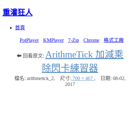
重灌狂人
Menu
Skip
首頁
to
content
PotPlayer
KMPlayer
7-Zip
Chrome
格式工廠
ArithmeTick 加減乘
⬅ 回看原文:
除閃卡練習器
檔名: arithmetick_2
,
尺寸:
700 × 467
,
日期:
08-02,
2017