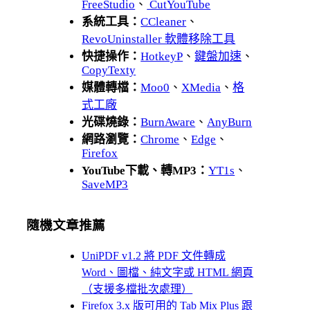
FreeStudio
、
CutYouTube
系統工具：
CCleaner
、
RevoUninstaller 軟體移除工具
快捷操作：
HotkeyP
、
鍵盤加速
、
CopyTexty
媒體轉檔：
Moo0
、
XMedia
、
格
式工廠
光碟燒錄：
BurnAware
、
AnyBurn
網路瀏覽：
Chrome
、
Edge
、
Firefox
YouTube下載、轉MP3：
YT1s
、
SaveMP3
隨機文章推薦
UniPDF v1.2 將 PDF 文件轉成
Word、圖檔、純文字或 HTML 網頁
（支援多檔批次處理）
Firefox 3.x 版可用的 Tab Mix Plus 跟