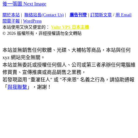
後一張圖 Next Image
關於本站
|
聯絡站長(Contact Us)
|
廣告刊登
|
訂閱新文章
/
用 Email
閱電子報
|
WordPress
本站使用又快又便宜的：
Vultr VPS 日本主機
© 2026 版權所有，非經授權請勿全文轉貼
本站並無銷售任何軟體、光碟、大補帖等商品，本站與任何
xyz 網站完全無關。
本站並無委託或授權任何個人、公司或第三者承辦任何電腦維
修買賣、宣傳推廣或商品銷售之業務，
若發現盜用 "重灌狂人" 或 "不來恩" 名義之行為，請協助通報
「
與我聯繫
」，謝謝！