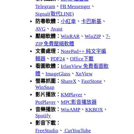
Telegram
、
FB Messenger
、
Signal(取代LINE)
防毒軟體：
小紅傘
、
卡巴斯基
、
AVG
、
Avast
壓縮軟體：
WinRAR
、
WinZIP
、
7-
ZIP 免費壓縮軟體
文書處理：
NotePad++ 純文字編
輯器
、
PDF24
、
Office下載
看圖軟體：
IrfanView 免費看圖軟
體
、
ImageGlass
、
XnView
螢幕抓圖：
ShareX
、
FastStone
、
WinSnap
影片播放：
KMPlayer
、
PotPlayer
、
MPC影音播放器
音樂播放：
WinAMP
、
KKBOX
、
Spotify
影音下載：
FreeStudio
、
CutYouTube