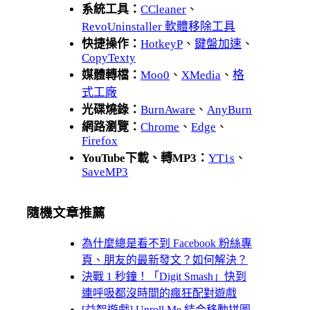
系統工具：
CCleaner
、
RevoUninstaller 軟體移除工具
快捷操作：
HotkeyP
、
鍵盤加速
、
CopyTexty
媒體轉檔：
Moo0
、
XMedia
、
格
式工廠
光碟燒錄：
BurnAware
、
AnyBurn
網路瀏覽：
Chrome
、
Edge
、
Firefox
YouTube下載、轉MP3：
YT1s
、
SaveMP3
隨機文章推薦
為什麼總是看不到 Facebook 粉絲專
頁、朋友的最新發文？如何解決？
決戰 1 秒鐘！「Digit Smash」快到
連呼吸都沒時間的瘋狂配對遊戲
[益智遊戲] Unroll Me 結合移動拼圖