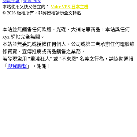
閱電子報
|
WordPress
本站使用又快又便宜的：
Vultr VPS 日本主機
© 2026 版權所有，非經授權請勿全文轉貼
本站並無銷售任何軟體、光碟、大補帖等商品，本站與任何
xyz 網站完全無關。
本站並無委託或授權任何個人、公司或第三者承辦任何電腦維
修買賣、宣傳推廣或商品銷售之業務，
若發現盜用 "重灌狂人" 或 "不來恩" 名義之行為，請協助通報
「
與我聯繫
」，謝謝！