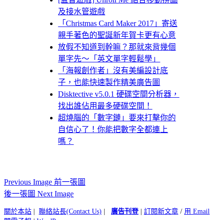
及接水管遊戲
「Christmas Card Maker 2017」寄送
親手著色的聖誕新年賀卡更有心意
放假不知道到幹嘛？那就來背幾個
單字先～「英文單字輕鬆學」
「海報創作者」沒有美編設計底
子，也能快速製作精美廣告圖
Disktective v5.0.1 硬碟空間分析器，
找出誰佔用最多硬碟空間！
超燒腦的「數字鏈」要來打擊你的
自信心了！你能把數字全都連上
嗎？
Previous Image 前一張圖
後一張圖 Next Image
關於本站
|
聯絡站長(Contact Us)
|
廣告刊登
|
訂閱新文章
/
用 Email