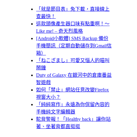
「就是節目表」免下載，直接線上
查最快！
這款頭像產生器口味有點重啊！～
Like me! – 奇天烈風格
[Android小軟體] SMS Backup 備份
手機簡訊（定期自動儲存到Gmail信
箱）
「ねこざまし」可愛又惱人的喵叫
鬧鐘
Duty of Galaxy 在銀河中的倉庫番益
智遊戲
如何「禁止」網站任意改變Firefox
視窗大小？
「純純寫作」永遠為你保留內容的
手機純文字編輯器
駝背警報！「Healthy back」讓你站
著、坐著背都直挺挺