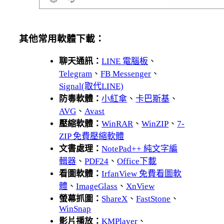
其他常用軟體下載：
聊天通訊：
LINE 電腦板
、
Telegram
、
FB Messenger
、
Signal(取代LINE)
防毒軟體：
小紅傘
、
卡巴斯基
、
AVG
、
Avast
壓縮軟體：
WinRAR
、
WinZIP
、
7-
ZIP 免費壓縮軟體
文書處理：
NotePad++ 純文字編
輯器
、
PDF24
、
Office下載
看圖軟體：
IrfanView 免費看圖軟
體
、
ImageGlass
、
XnView
螢幕抓圖：
ShareX
、
FastStone
、
WinSnap
影片播放：
KMPlayer
、