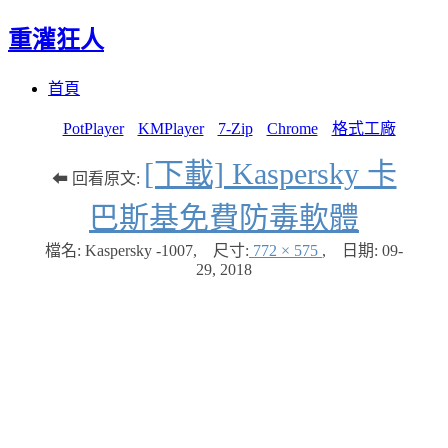
重灌狂人
Menu
Skip
首頁
to
content
PotPlayer
KMPlayer
7-Zip
Chrome
格式工廠
[下載] Kaspersky 卡
⬅ 回看原文:
巴斯基免費防毒軟體
檔名: Kaspersky -1007
,
尺寸:
772 × 575
,
日期:
09-
29, 2018