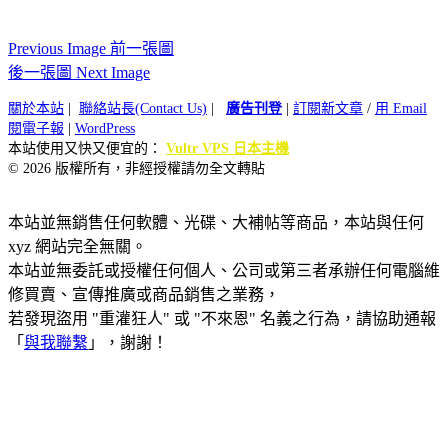
Previous Image 前一張圖
後一張圖 Next Image
關於本站
|
聯絡站長(Contact Us)
|
廣告刊登
|
訂閱新文章
/
用 Email
閱電子報
|
WordPress
本站使用又快又便宜的：
Vultr VPS 日本主機
© 2026 版權所有，非經授權請勿全文轉貼
本站並無銷售任何軟體、光碟、大補帖等商品，本站與任何
xyz 網站完全無關。
本站並無委託或授權任何個人、公司或第三者承辦任何電腦維
修買賣、宣傳推廣或商品銷售之業務，
若發現盜用 "重灌狂人" 或 "不來恩" 名義之行為，請協助通報
「
與我聯繫
」，謝謝！