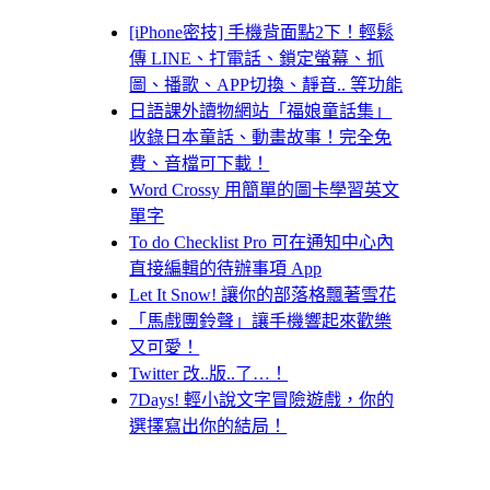
[iPhone密技] 手機背面點2下！輕鬆
傳 LINE、打電話、鎖定螢幕、抓
圖、播歌、APP切換、靜音.. 等功能
日語課外讀物網站「福娘童話集」
收錄日本童話、動畫故事！完全免
費、音檔可下載！
Word Crossy 用簡單的圖卡學習英文
單字
To do Checklist Pro 可在通知中心內
直接編輯的待辦事項 App
Let It Snow! 讓你的部落格飄著雪花
「馬戲團鈴聲」讓手機響起來歡樂
又可愛！
Twitter 改..版..了…！
7Days! 輕小說文字冒險遊戲，你的
選擇寫出你的結局！