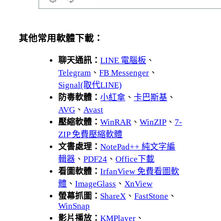
其他常用軟體下載：
聊天通訊：
LINE 電腦板
、
Telegram
、
FB Messenger
、
Signal(取代LINE)
防毒軟體：
小紅傘
、
卡巴斯基
、
AVG
、
Avast
壓縮軟體：
WinRAR
、
WinZIP
、
7-
ZIP 免費壓縮軟體
文書處理：
NotePad++ 純文字編
輯器
、
PDF24
、
Office下載
看圖軟體：
IrfanView 免費看圖軟
體
、
ImageGlass
、
XnView
螢幕抓圖：
ShareX
、
FastStone
、
WinSnap
影片播放：
KMPlayer
、