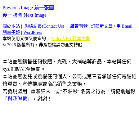
Previous Image 前一張圖
後一張圖 Next Image
關於本站
|
聯絡站長(Contact Us)
|
廣告刊登
|
訂閱新文章
/
用 Email
閱電子報
|
WordPress
本站使用又快又便宜的：
Vultr VPS 日本主機
© 2026 版權所有，非經授權請勿全文轉貼
本站並無銷售任何軟體、光碟、大補帖等商品，本站與任何
xyz 網站完全無關。
本站並無委託或授權任何個人、公司或第三者承辦任何電腦維
修買賣、宣傳推廣或商品銷售之業務，
若發現盜用 "重灌狂人" 或 "不來恩" 名義之行為，請協助通報
「
與我聯繫
」，謝謝！