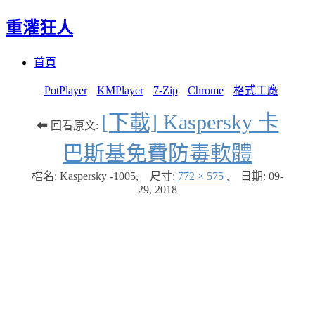
重灌狂人
Menu
Skip
首頁
to
content
PotPlayer
KMPlayer
7-Zip
Chrome
格式工廠
[下載] Kaspersky 卡
⬅ 回看原文:
巴斯基免費防毒軟體
檔名: Kaspersky -1005
,
尺寸:
772 × 575
,
日期:
09-
29, 2018