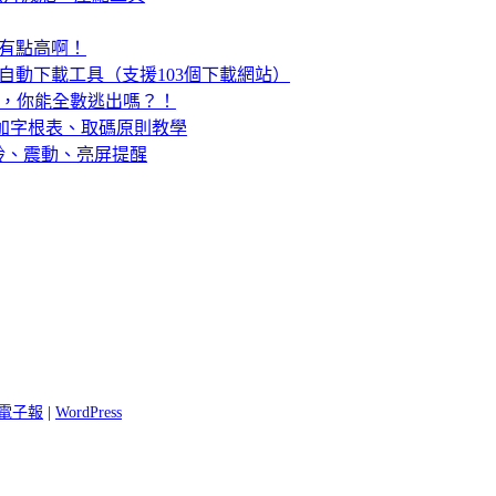
度有點高啊！
u2 免費空間自動下載工具（支援103個下載網站）
密室謎題，你能全數逃出嗎？！
加字根表、取碼原則教學
鈴、震動、亮屏提醒
 閱電子報
|
WordPress