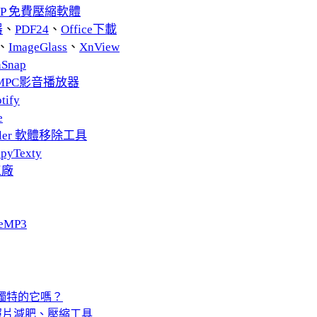
ZIP 免費壓縮軟體
器
、
PDF24
、
Office下載
、
ImageGlass
、
XnView
nSnap
MPC影音播放器
tify
e
taller 軟體移除工具
pyTexty
工廠
eMP3
那最獨特的它嗎？
EG 照片減肥、壓縮工具