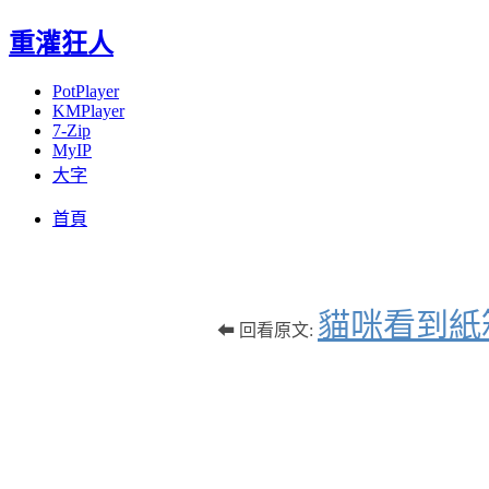
重灌狂人
PotPlayer
KMPlayer
7-Zip
MyIP
大字
Menu
Skip
首頁
to
content
貓咪看到紙箱
⬅ 回看原文: