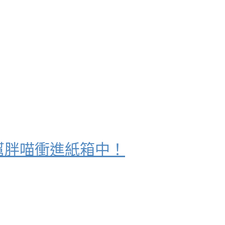
x」快幫胖喵衝進紙箱中！