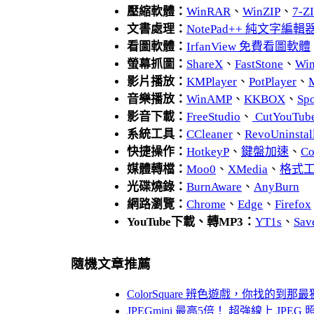
壓縮軟體：
WinRAR
、
WinZIP
、
7-
文書處理：
NotePad++ 純文字編輯
看圖軟體：
IrfanView 免費看圖軟體
螢幕抓圖：
ShareX
、
FastStone
、
Wi
影片播放：
KMPlayer
、
PotPlayer
、
音樂播放：
WinAMP
、
KKBOX
、
Spo
影音下載：
FreeStudio
、
CutYouTub
系統工具：
CCleaner
、
RevoUnins
快捷操作：
HotkeyP
、
鍵盤加速
、
Co
媒體轉檔：
Moo0
、
XMedia
、
格式
光碟燒錄：
BurnAware
、
AnyBurn
網路瀏覽：
Chrome
、
Edge
、
Firefox
YouTube下載、轉MP3：
YT1s
、
Sav
隨機文章推薦
ColorSquare 辨色遊戲，你找的到
JPEGmini 最高5倍！ 超強線上 JP