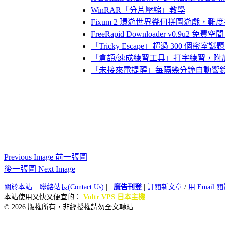
WinRAR「分片壓縮」教學
Fixum 2 環遊世界幾何拼圖遊戲，難
FreeRapid Downloader v0.9
「Tricky Escape」超過 300 個
「倉頡/速成練習工具」打字練習，附
「未接來電提醒」每隔幾分鐘自動響
Previous Image 前一張圖
後一張圖 Next Image
關於本站
|
聯絡站長(Contact Us)
|
廣告刊登
|
訂閱新文章
/
用 Email
本站使用又快又便宜的：
Vultr VPS 日本主機
© 2026 版權所有，非經授權請勿全文轉貼