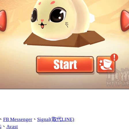
、
FB Messenger
、
Signal(取代LINE)
G
、
Avast