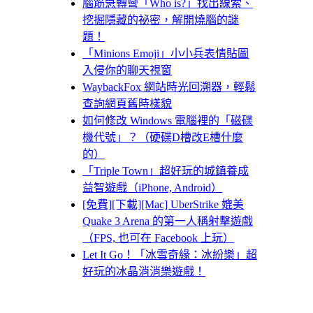
腦筋急轉彎「Who is?」找出線索、
挖掘隱藏的祕密，解開燒腦的謎
題！
「Minions Emoji」小小兵表情貼圖
入侵你的聊天視窗
WaybackFox 網站時光回溯器，輕鬆
查詢網頁舊時樣貌
如何修改 Windows 電腦裡的「磁碟
機代號」？（硬碟D槽改E槽什麼
的）
「Triple Town」超好玩的城鎮養成
益智遊戲（iPhone, Android）
[免費][下載][Mac] UberStrike 媲美
Quake 3 Arena 的第一人稱射擊遊戲
（FPS, 也可在 Facebook 上玩）
Let It Go！「冰雪奇緣：冰紛樂」超
好玩的冰晶消消樂遊戲！