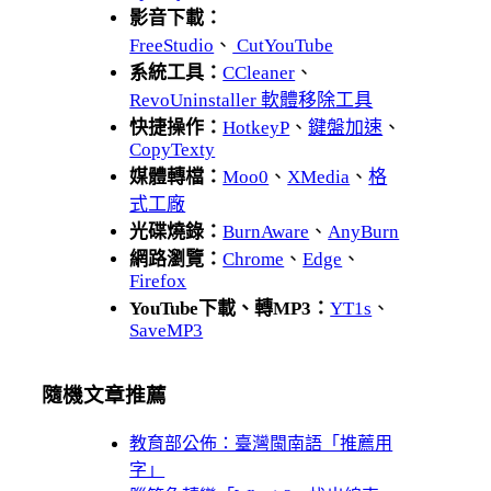
影音下載：
FreeStudio
、
CutYouTube
系統工具：
CCleaner
、
RevoUninstaller 軟體移除工具
快捷操作：
HotkeyP
、
鍵盤加速
、
CopyTexty
媒體轉檔：
Moo0
、
XMedia
、
格
式工廠
光碟燒錄：
BurnAware
、
AnyBurn
網路瀏覽：
Chrome
、
Edge
、
Firefox
YouTube下載、轉MP3：
YT1s
、
SaveMP3
隨機文章推薦
教育部公佈：臺灣閩南語「推薦用
字」