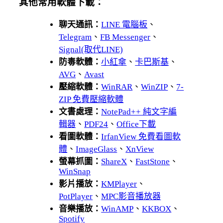
其他常用軟體下載：
聊天通訊：
LINE 電腦板
、
Telegram
、
FB Messenger
、
Signal(取代LINE)
防毒軟體：
小紅傘
、
卡巴斯基
、
AVG
、
Avast
壓縮軟體：
WinRAR
、
WinZIP
、
7-
ZIP 免費壓縮軟體
文書處理：
NotePad++ 純文字編
輯器
、
PDF24
、
Office下載
看圖軟體：
IrfanView 免費看圖軟
體
、
ImageGlass
、
XnView
螢幕抓圖：
ShareX
、
FastStone
、
WinSnap
影片播放：
KMPlayer
、
PotPlayer
、
MPC影音播放器
音樂播放：
WinAMP
、
KKBOX
、
Spotify