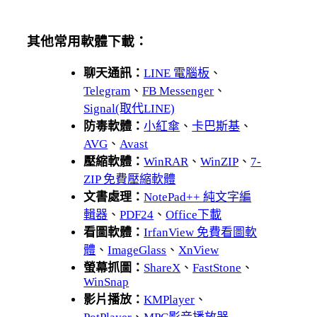
其他常用軟體下載：
聊天通訊：
LINE 電腦板
、
Telegram
、
FB Messenger
、
Signal(取代LINE)
防毒軟體：
小紅傘
、
卡巴斯基
、
AVG
、
Avast
壓縮軟體：
WinRAR
、
WinZIP
、
7-
ZIP 免費壓縮軟體
文書處理：
NotePad++ 純文字編
輯器
、
PDF24
、
Office下載
看圖軟體：
IrfanView 免費看圖軟
體
、
ImageGlass
、
XnView
螢幕抓圖：
ShareX
、
FastStone
、
WinSnap
影片播放：
KMPlayer
、