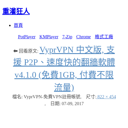
重灌狂人
Menu
Skip
首頁
to
content
PotPlayer
KMPlayer
7-Zip
Chrome
格式工廠
VyprVPN 中文版, 支
⬅ 回看原文:
援 P2P、速度快的翻牆軟體
v4.1.0 (免費1GB, 付費不限
流量)
檔名: VyprVPN-免費VPN註冊帳號
,
尺寸:
822 × 454
,
日期:
07-09, 2017