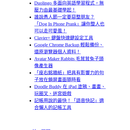
Duolingo 多面向英語學習程式，無
壓力由最基礎學起！
誰說愚人節一定要惡整朋友？
「Dog In Phone Prank」讓你整人也
可以走可愛風！
Clavier+ 鍵盤快速鍵設定工具
Google Chrome Backup 輕鬆備份、
還原瀏覽器個人資料！
Avatar Maker Rabbits 毛茸茸兔子頭
像產生器
「座右銘牆紙」把具有影響力的句
子放在鎖屏畫面隨時看
Doodle Buddy 在 iPad 塗鴉、畫畫、
玩圈叉、迷宮遊戲
記帳用說的最快！「語音快記」適
合懶人的記帳工具