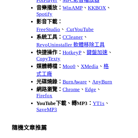
PotPlayer
、
MPC影音播放器
音樂播放：
WinAMP
、
KKBOX
、
Spotify
影音下載：
FreeStudio
、
CutYouTube
系統工具：
CCleaner
、
RevoUninstaller 軟體移除工具
快捷操作：
HotkeyP
、
鍵盤加速
、
CopyTexty
媒體轉檔：
Moo0
、
XMedia
、
格
式工廠
光碟燒錄：
BurnAware
、
AnyBurn
網路瀏覽：
Chrome
、
Edge
、
Firefox
YouTube下載、轉MP3：
YT1s
、
SaveMP3
隨機文章推薦