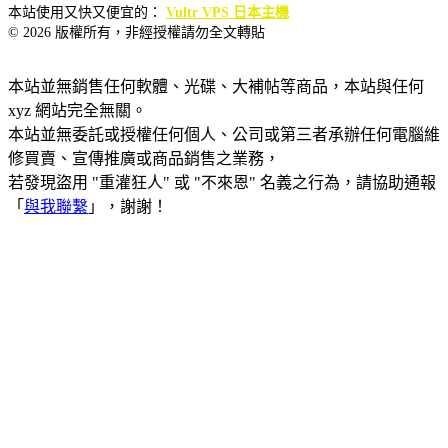
本站使用又快又便宜的：
Vultr VPS 日本主機
© 2026 版權所有，非經授權請勿全文轉貼
本站並無銷售任何軟體、光碟、大補帖等商品，本站與任何
xyz 網站完全無關。
本站並無委託或授權任何個人、公司或第三者承辦任何電腦維
修買賣、宣傳推廣或商品銷售之業務，
若發現盜用 "重灌狂人" 或 "不來恩" 名義之行為，請協助通報
「
與我聯繫
」，謝謝！