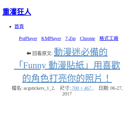
重灌狂人
Menu
Skip
首頁
to
content
PotPlayer
KMPlayer
7-Zip
Chrome
格式工廠
動漫迷必備的
⬅ 回看原文:
「Funny 動漫貼紙」用喜歡
的角色打亮你的照片！
檔名: acgstickers_1_2
,
尺寸:
700 × 467
,
日期:
06-27,
2017