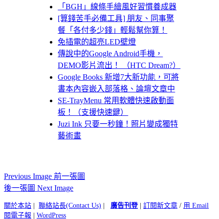
「BGH」線條手繪風好習慣養成器
[算錢苦手必備工具] 朋友、同事聚
餐「各付多少錢」輕鬆幫你算！
免插電的超亮LED壁燈
傳說中的Google Android手機，
DEMO影片流出！ （HTC Dream?）
Google Books 新增7大新功能，可將
書本內容嵌入部落格、論壇文章中
SE-TrayMenu 常用軟體快速啟動面
板！（支援快速鍵）
Juzi Ink 只要一秒鐘！照片變成獨特
藝術畫
Previous Image 前一張圖
後一張圖 Next Image
關於本站
|
聯絡站長(Contact Us)
|
廣告刊登
|
訂閱新文章
/
用 Email
閱電子報
|
WordPress