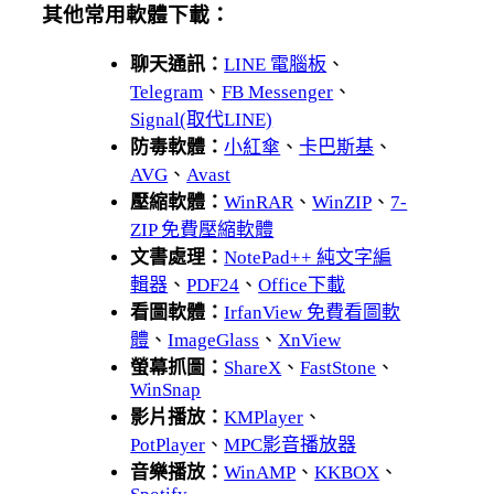
其他常用軟體下載：
聊天通訊：
LINE 電腦板
、
Telegram
、
FB Messenger
、
Signal(取代LINE)
防毒軟體：
小紅傘
、
卡巴斯基
、
AVG
、
Avast
壓縮軟體：
WinRAR
、
WinZIP
、
7-
ZIP 免費壓縮軟體
文書處理：
NotePad++ 純文字編
輯器
、
PDF24
、
Office下載
看圖軟體：
IrfanView 免費看圖軟
體
、
ImageGlass
、
XnView
螢幕抓圖：
ShareX
、
FastStone
、
WinSnap
影片播放：
KMPlayer
、
PotPlayer
、
MPC影音播放器
音樂播放：
WinAMP
、
KKBOX
、