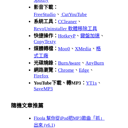
Spotify
影音下載：
FreeStudio
、
CutYouTube
系統工具：
CCleaner
、
RevoUninstaller 軟體移除工具
快捷操作：
HotkeyP
、
鍵盤加速
、
CopyTexty
媒體轉檔：
Moo0
、
XMedia
、
格
式工廠
光碟燒錄：
BurnAware
、
AnyBurn
網路瀏覽：
Chrome
、
Edge
、
Firefox
YouTube下載、轉MP3：
YT1s
、
SaveMP3
隨機文章推薦
Floola 幫你從iPod把MP3歌曲「抓」
出來 (v6.1)