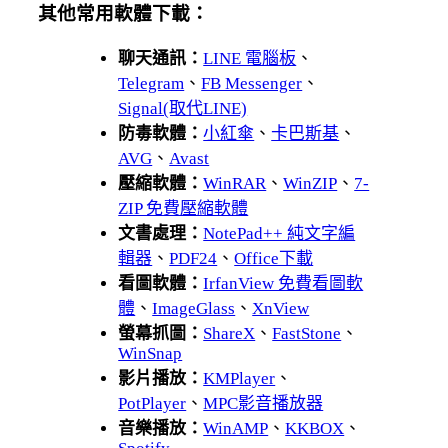
其他常用軟體下載：
聊天通訊：
LINE 電腦板
、
Telegram
、
FB Messenger
、
Signal(取代LINE)
防毒軟體：
小紅傘
、
卡巴斯基
、
AVG
、
Avast
壓縮軟體：
WinRAR
、
WinZIP
、
7-
ZIP 免費壓縮軟體
文書處理：
NotePad++ 純文字編
輯器
、
PDF24
、
Office下載
看圖軟體：
IrfanView 免費看圖軟
體
、
ImageGlass
、
XnView
螢幕抓圖：
ShareX
、
FastStone
、
WinSnap
影片播放：
KMPlayer
、
PotPlayer
、
MPC影音播放器
音樂播放：
WinAMP
、
KKBOX
、