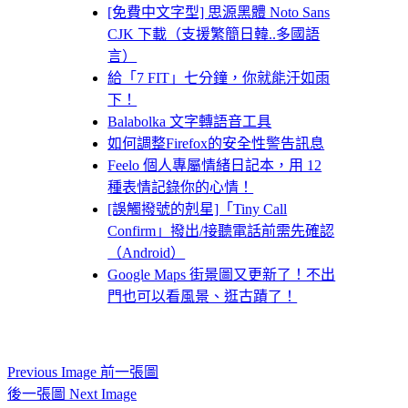
[免費中文字型] 思源黑體 Noto Sans
CJK 下載（支援繁簡日韓..多國語
言）
給「7 FIT」七分鐘，你就能汗如雨
下！
Balabolka 文字轉語音工具
如何調整Firefox的安全性警告訊息
Feelo 個人專屬情緒日記本，用 12
種表情記錄你的心情！
[誤觸撥號的剋星]「Tiny Call
Confirm」撥出/接聽電話前需先確認
（Android）
Google Maps 街景圖又更新了！不出
門也可以看風景、逛古蹟了！
Previous Image 前一張圖
後一張圖 Next Image