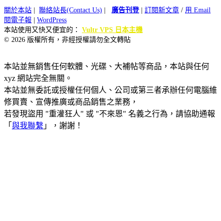
關於本站
|
聯絡站長(Contact Us)
|
廣告刊登
|
訂閱新文章
/
用 Email
閱電子報
|
WordPress
本站使用又快又便宜的：
Vultr VPS 日本主機
© 2026 版權所有，非經授權請勿全文轉貼
本站並無銷售任何軟體、光碟、大補帖等商品，本站與任何
xyz 網站完全無關。
本站並無委託或授權任何個人、公司或第三者承辦任何電腦維
修買賣、宣傳推廣或商品銷售之業務，
若發現盜用 "重灌狂人" 或 "不來恩" 名義之行為，請協助通報
「
與我聯繫
」，謝謝！