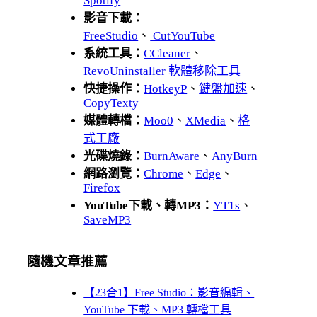
Spotify
影音下載：
FreeStudio
、
CutYouTube
系統工具：
CCleaner
、
RevoUninstaller 軟體移除工具
快捷操作：
HotkeyP
、
鍵盤加速
、
CopyTexty
媒體轉檔：
Moo0
、
XMedia
、
格
式工廠
光碟燒錄：
BurnAware
、
AnyBurn
網路瀏覽：
Chrome
、
Edge
、
Firefox
YouTube下載、轉MP3：
YT1s
、
SaveMP3
隨機文章推薦
【23合1】Free Studio：影音編輯、
YouTube 下載、MP3 轉檔工具