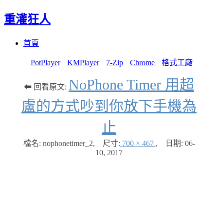
重灌狂人
Menu
Skip
首頁
to
content
PotPlayer
KMPlayer
7-Zip
Chrome
格式工廠
NoPhone Timer 用超
⬅ 回看原文:
盧的方式吵到你放下手機為
止
檔名: nophonetimer_2
,
尺寸:
700 × 467
,
日期:
06-
10, 2017