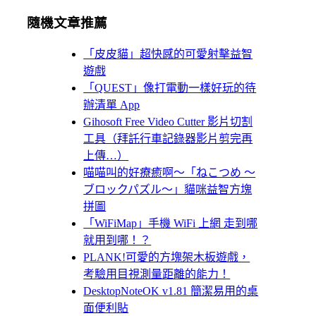
隨機文章推薦
「皮皮貓」超快感的可愛射擊益智
遊戲
「QUEST」像打電動一樣好玩的待
辦清單 App
Gihosoft Free Video Cutter 影片切割
工具（拜託行車記錄器影片剪完再
上傳…）
喵喵叫的好療癒啊～「ねこつめ 〜
ブロックパズル〜」貓咪益智方塊
拼圖
「WiFiMap」手機 WiFi 上網 走到哪
就用到哪！？
PLANK!可愛的方塊架木板遊戲，
考驗用目視測量距離的能力！
DesktopNoteOK v1.81 簡潔易用的桌
面便利貼