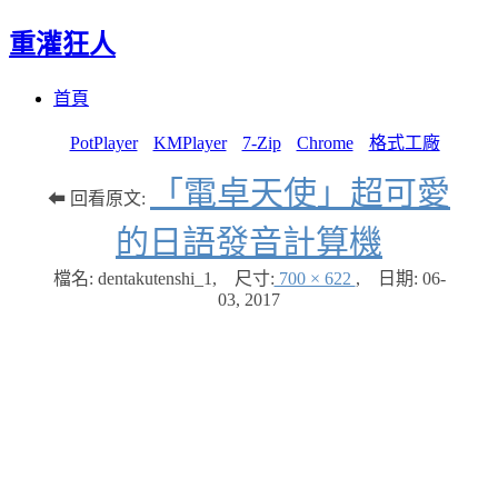
重灌狂人
Menu
Skip
首頁
to
content
PotPlayer
KMPlayer
7-Zip
Chrome
格式工廠
「電卓天使」超可愛
⬅ 回看原文:
的日語發音計算機
檔名: dentakutenshi_1
,
尺寸:
700 × 622
,
日期:
06-
03, 2017