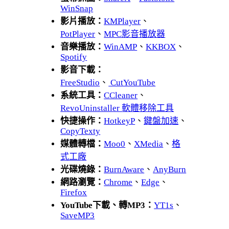
WinSnap
影片播放：
KMPlayer
、
PotPlayer
、
MPC影音播放器
音樂播放：
WinAMP
、
KKBOX
、
Spotify
影音下載：
FreeStudio
、
CutYouTube
系統工具：
CCleaner
、
RevoUninstaller 軟體移除工具
快捷操作：
HotkeyP
、
鍵盤加速
、
CopyTexty
媒體轉檔：
Moo0
、
XMedia
、
格
式工廠
光碟燒錄：
BurnAware
、
AnyBurn
網路瀏覽：
Chrome
、
Edge
、
Firefox
YouTube下載、轉MP3：
YT1s
、
SaveMP3