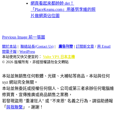
網頁看起來都帥帥 der！
「PlaceKeanu.com」用基努李維的照
片做網頁佔位圖
Previous Image 前一張圖
關於本站
|
聯絡站長(Contact Us)
|
廣告刊登
|
訂閱新文章
/
用 Email
閱電子報
|
WordPress
本站使用又快又便宜的：
Vultr VPS 日本主機
© 2026 版權所有，非經授權請勿全文轉貼
本站並無銷售任何軟體、光碟、大補帖等商品，本站與任何
xyz 網站完全無關。
本站並無委託或授權任何個人、公司或第三者承辦任何電腦維
修買賣、宣傳推廣或商品銷售之業務，
若發現盜用 "重灌狂人" 或 "不來恩" 名義之行為，請協助通報
「
與我聯繫
」，謝謝！