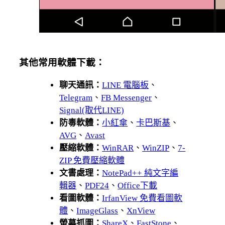
其他常用軟體下載：
聊天通訊：
LINE 電腦板
、
Telegram
、
FB Messenger
、
Signal(取代LINE)
防毒軟體：
小紅傘
、
卡巴斯基
、
AVG
、
Avast
壓縮軟體：
WinRAR
、
WinZIP
、
7-
ZIP 免費壓縮軟體
文書處理：
NotePad++ 純文字編
輯器
、
PDF24
、
Office下載
看圖軟體：
IrfanView 免費看圖軟
體
、
ImageGlass
、
XnView
螢幕抓圖：
ShareX
、
FastStone
、