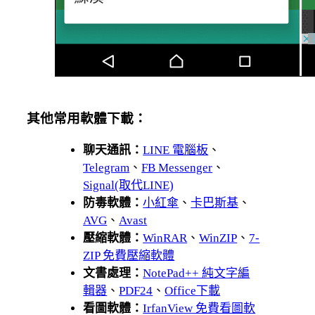
其他常用軟體下載：
聊天通訊：
LINE 電腦板
、
Telegram
、
FB Messenger
、
Signal(取代LINE)
防毒軟體：
小紅傘
、
卡巴斯基
、
AVG
、
Avast
壓縮軟體：
WinRAR
、
WinZIP
、
7-
ZIP 免費壓縮軟體
文書處理：
NotePad++ 純文字編
輯器
、
PDF24
、
Office下載
看圖軟體：
IrfanView 免費看圖軟