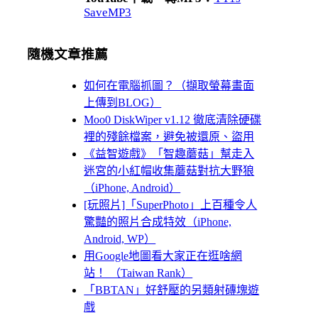
SaveMP3
隨機文章推薦
如何在電腦抓圖？（擷取螢幕畫面
上傳到BLOG）
Moo0 DiskWiper v1.12 徹底清除硬碟
裡的殘餘檔案，避免被還原、盜用
《益智遊戲》「智趣蘑菇」幫走入
迷宮的小紅帽收集蘑菇對抗大野狼
（iPhone, Android）
[玩照片]「SuperPhoto」上百種令人
驚豔的照片合成特效（iPhone,
Android, WP）
用Google地圖看大家正在逛啥網
站！ （Taiwan Rank）
「BBTAN」好舒壓的另類射磚塊遊
戲