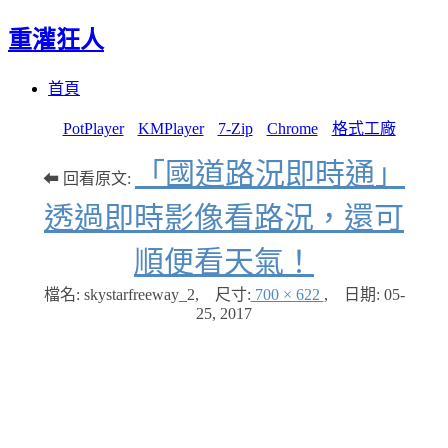
重灌狂人
Menu
Skip
首頁
to
content
PotPlayer
KMPlayer
7-Zip
Chrome
格式工廠
「國道路況即時通」
⬅ 回看原文:
透過即時影像看路況，還可
順便看天氣！
檔名: skystarfreeway_2
,
尺寸:
700 × 622
,
日期:
05-
25, 2017