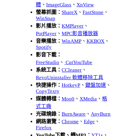
體
、
ImageGlass
、
XnView
螢幕抓圖：
ShareX
、
FastStone
、
WinSnap
影片播放：
KMPlayer
、
PotPlayer
、
MPC影音播放器
音樂播放：
WinAMP
、
KKBOX
、
Spotify
影音下載：
FreeStudio
、
CutYouTube
系統工具：
CCleaner
、
RevoUninstaller 軟體移除工具
快捷操作：
HotkeyP
、
鍵盤加速
、
CopyTexty
媒體轉檔：
Moo0
、
XMedia
、
格
式工廠
光碟燒錄：
BurnAware
、
AnyBurn
網路瀏覽：
Chrome
、
Edge
、
Firefox
YouTube下載、轉MP3：
YT1s
、