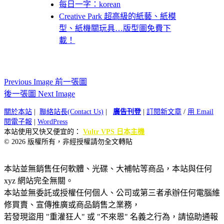
每日一字：korean
Creative Park 超高級的紙藝、紙模
型、紙機關玩具…版型圖免費下
載！
Previous Image 前一張圖
後一張圖 Next Image
關於本站
|
聯絡站長(Contact Us)
|
廣告刊登
|
訂閱新文章
/
用 Email
閱電子報
|
WordPress
本站使用又快又便宜的：
Vultr VPS 日本主機
© 2026 版權所有，非經授權請勿全文轉貼
本站並無銷售任何軟體、光碟、大補帖等商品，本站與任何
xyz 網站完全無關。
本站並無委託或授權任何個人、公司或第三者承辦任何電腦維
修買賣、宣傳推廣或商品銷售之業務，
若發現盜用 "重灌狂人" 或 "不來恩" 名義之行為，請協助通報