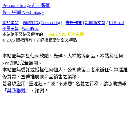
Previous Image 前一張圖
後一張圖 Next Image
關於本站
|
聯絡站長(Contact Us)
|
廣告刊登
|
訂閱新文章
/
用 Email
閱電子報
|
WordPress
本站使用又快又便宜的：
Vultr VPS 日本主機
© 2026 版權所有，非經授權請勿全文轉貼
本站並無銷售任何軟體、光碟、大補帖等商品，本站與任何
xyz 網站完全無關。
本站並無委託或授權任何個人、公司或第三者承辦任何電腦維
修買賣、宣傳推廣或商品銷售之業務，
若發現盜用 "重灌狂人" 或 "不來恩" 名義之行為，請協助通報
「
與我聯繫
」，謝謝！