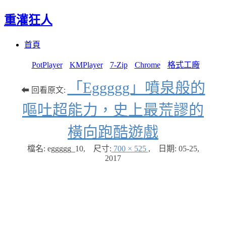
重灌狂人
Menu
Skip
首頁
to
content
PotPlayer
KMPlayer
7-Zip
Chrome
格式工廠
「Eggggg」噴泉般的
⬅ 回看原文:
嘔吐超能力，史上最荒謬的
橫向跑酷遊戲
檔名: eggggg_10
,
尺寸:
700 × 525
,
日期:
05-25,
2017