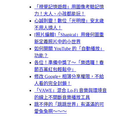
「視覺記憶遊戲」用圖像考驗記憶
力！大人、小孩都能玩！
心誠則靈！數位「光明燈」安太歲
不用人擠人！
[照片編輯]「Shapical」用幾何圖重
新定義照片中的小世界
如何開關 YouTube 的「自動播放」
功能？
各位！準備中獎了～「樂透囉！春
節百萬紅包輕鬆中」
修改 Google+ 相簿分享權限，不給
人看的完全封鎖！
「VAWE」混合 Lo-Fi 音樂與環境音
的線上不間斷音樂播放工具
跳不停的「跳跳世界」有滿滿的可
愛兔兔啊～～～