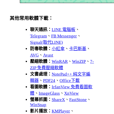
其他常用軟體下載：
聊天通訊：
LINE 電腦板
、
Telegram
、
FB Messenger
、
Signal(取代LINE)
防毒軟體：
小紅傘
、
卡巴斯基
、
AVG
、
Avast
壓縮軟體：
WinRAR
、
WinZIP
、
7-
ZIP 免費壓縮軟體
文書處理：
NotePad++ 純文字編
輯器
、
PDF24
、
Office下載
看圖軟體：
IrfanView 免費看圖軟
體
、
ImageGlass
、
XnView
螢幕抓圖：
ShareX
、
FastStone
、
WinSnap
影片播放：
KMPlayer
、