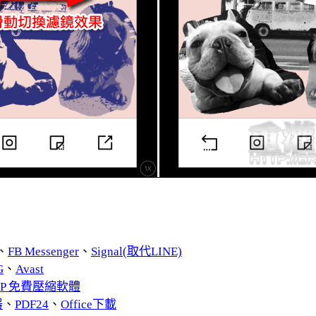
、
FB Messenger
、
Signal(取代LINE)
G
、
Avast
ZIP 免費壓縮軟體
器
、
PDF24
、
Office下載