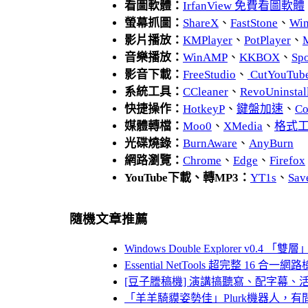
看圖軟體：
IrfanView 免費看圖軟體
螢幕抓圖：
ShareX
、
FastStone
、
Wi
影片播放：
KMPlayer
、
PotPlayer
、
音樂播放：
WinAMP
、
KKBOX
、
Spo
影音下載：
FreeStudio
、
CutYouTub
系統工具：
CCleaner
、
RevoUnins
快捷操作：
HotkeyP
、
鍵盤加速
、
Co
媒體轉檔：
Moo0
、
XMedia
、
格式
光碟燒錄：
BurnAware
、
AnyBurn
網路瀏覽：
Chrome
、
Edge
、
Firefox
YouTube下載、轉MP3：
YT1s
、
Sav
隨機文章推薦
Windows Double Explorer v0.4
Essential NetTools 超完整 16
[豆子謄稿機] 演講搞聽寫、配字幕、
「羊羊騎貘姿勢佳」Plurk機器人，