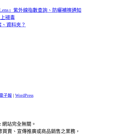
Lens」紫外線指數查詢、防曬補擦通知
斯基線上掃毒
案、資料夾？
 閱電子報
|
WordPress
z 網站完全無關。
修買賣、宣傳推廣或商品銷售之業務，