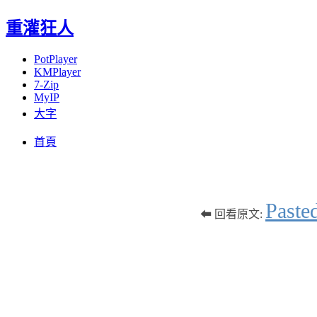
重灌狂人
PotPlayer
KMPlayer
7-Zip
MyIP
大字
Menu
Skip
首頁
to
content
Pas
⬅ 回看原文: