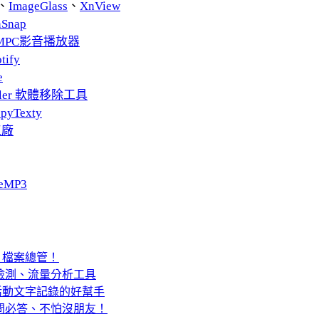
、
ImageGlass
、
XnView
nSnap
MPC影音播放器
tify
e
taller 軟體移除工具
pyTexty
工廠
eMP3
 「雙層」檔案總管！
 合一網路檢測、流量分析工具
活動文字記錄的好幫手
有問必答、不怕沒朋友！