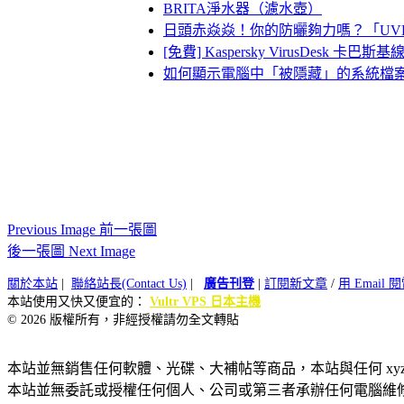
BRITA淨水器（濾水壺）
日頭赤焱焱！你的防曬夠力嗎？「UV
[免費] Kaspersky VirusDesk 卡巴
如何顯示電腦中「被隱藏」的系統檔
Previous Image 前一張圖
後一張圖 Next Image
關於本站
|
聯絡站長(Contact Us)
|
廣告刊登
|
訂閱新文章
/
用 Email
本站使用又快又便宜的：
Vultr VPS 日本主機
© 2026 版權所有，非經授權請勿全文轉貼
本站並無銷售任何軟體、光碟、大補帖等商品，本站與任何 xy
本站並無委託或授權任何個人、公司或第三者承辦任何電腦維