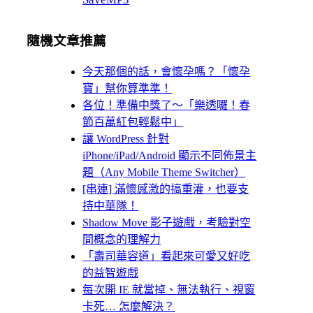
隨機文章推薦
今天那個的話，會懷孕嗎？「懷孕
寶」幫你算準準！
各位！準備中獎了～「樂透囉！春
節百萬紅包輕鬆中」
讓 WordPress 針對
iPhone/iPad/Android 顯示不同佈景主
題（Any Mobile Theme Switcher）
[串連] 滿懷感激的搞重灌，也要支
持中華隊！
Shadow Move 影子遊戲，考驗對空
間概念的理解力
「壽司華容道」看起來可愛又好吃
的益智遊戲
每次開 IE 就當掉、無法執行、視窗
卡死… 怎麼解決？