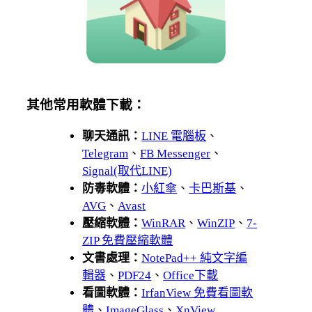
其他常用軟體下載：
聊天通訊：
LINE 電腦板
、
Telegram
、
FB Messenger
、
Signal(取代LINE)
防毒軟體：
小紅傘
、
卡巴斯基
、
AVG
、
Avast
壓縮軟體：
WinRAR
、
WinZIP
、
7-
ZIP 免費壓縮軟體
文書處理：
NotePad++ 純文字編
輯器
、
PDF24
、
Office下載
看圖軟體：
IrfanView 免費看圖軟
體
、
ImageGlass
、
XnView