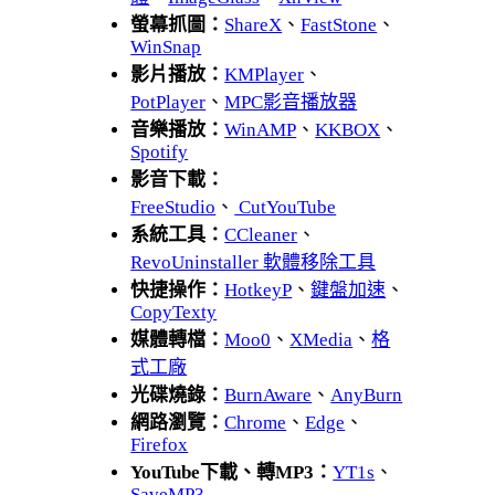
螢幕抓圖：
ShareX
、
FastStone
、
WinSnap
影片播放：
KMPlayer
、
PotPlayer
、
MPC影音播放器
音樂播放：
WinAMP
、
KKBOX
、
Spotify
影音下載：
FreeStudio
、
CutYouTube
系統工具：
CCleaner
、
RevoUninstaller 軟體移除工具
快捷操作：
HotkeyP
、
鍵盤加速
、
CopyTexty
媒體轉檔：
Moo0
、
XMedia
、
格
式工廠
光碟燒錄：
BurnAware
、
AnyBurn
網路瀏覽：
Chrome
、
Edge
、
Firefox
YouTube下載、轉MP3：
YT1s
、
SaveMP3