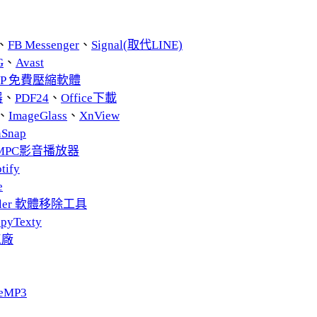
、
FB Messenger
、
Signal(取代LINE)
G
、
Avast
ZIP 免費壓縮軟體
器
、
PDF24
、
Office下載
、
ImageGlass
、
XnView
nSnap
MPC影音播放器
tify
e
taller 軟體移除工具
pyTexty
工廠
eMP3