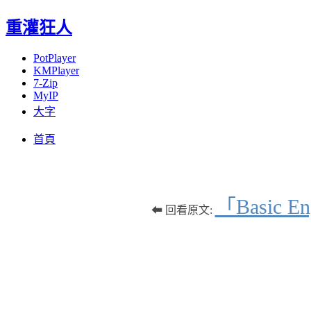
重灌狂人
PotPlayer
KMPlayer
7-Zip
MyIP
大字
Menu
Skip
首頁
to
content
「Basic 
⬅ 回看原文: