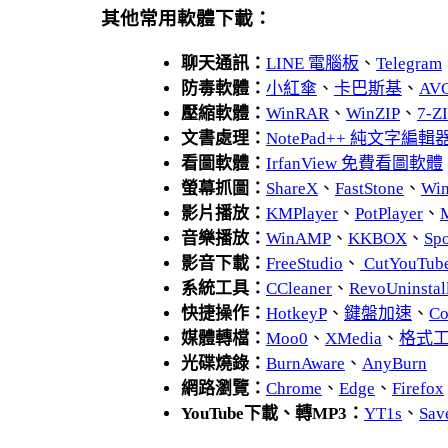
其他常用軟體下載：
聊天通訊：
LINE 電腦板
、
Telegram
防毒軟體：
小紅傘
、
卡巴斯基
、
AV
壓縮軟體：
WinRAR
、
WinZIP
、
7-
文書處理：
NotePad++ 純文字編輯
看圖軟體：
IrfanView 免費看圖軟體
螢幕抓圖：
ShareX
、
FastStone
、
Wi
影片播放：
KMPlayer
、
PotPlayer
、
音樂播放：
WinAMP
、
KKBOX
、
Spo
影音下載：
FreeStudio
、
CutYouTub
系統工具：
CCleaner
、
RevoUnins
快捷操作：
HotkeyP
、
鍵盤加速
、
Co
媒體轉檔：
Moo0
、
XMedia
、
格式
光碟燒錄：
BurnAware
、
AnyBurn
網路瀏覽：
Chrome
、
Edge
、
Firefox
YouTube下載、轉MP3：
YT1s
、
Sav