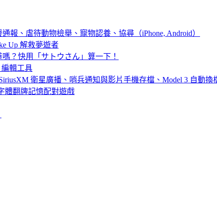
通報、虐待動物檢舉、寵物認養、協尋（iPhone, Android）
 Wake Up 解救夢遊者
道嗎？快用「サトウさん」算一下！
搜尋、編輯工具
tch、SiriusXM 衛星廣播、哨兵通知與影片手機存檔、Model 3 自動換
的英文字體翻牌記憶配對遊戲
！