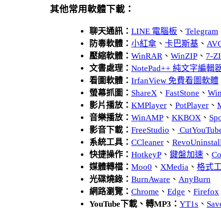
其他常用軟體下載：
聊天通訊：
LINE 電腦板
、
Telegram
防毒軟體：
小紅傘
、
卡巴斯基
、
AV
壓縮軟體：
WinRAR
、
WinZIP
、
7-
文書處理：
NotePad++ 純文字編輯
看圖軟體：
IrfanView 免費看圖軟體
螢幕抓圖：
ShareX
、
FastStone
、
Wi
影片播放：
KMPlayer
、
PotPlayer
、
音樂播放：
WinAMP
、
KKBOX
、
Spo
影音下載：
FreeStudio
、
CutYouTub
系統工具：
CCleaner
、
RevoUnins
快捷操作：
HotkeyP
、
鍵盤加速
、
Co
媒體轉檔：
Moo0
、
XMedia
、
格式
光碟燒錄：
BurnAware
、
AnyBurn
網路瀏覽：
Chrome
、
Edge
、
Firefox
YouTube下載、轉MP3：
YT1s
、
Sav