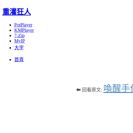
重灌狂人
PotPlayer
KMPlayer
7-Zip
MyIP
大字
Menu
Skip
首頁
to
content
喚醒手
⬅ 回看原文: