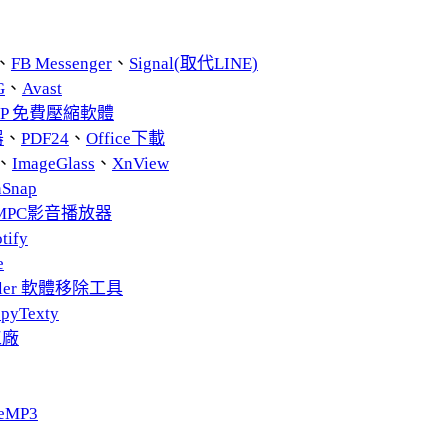
、
FB Messenger
、
Signal(取代LINE)
G
、
Avast
ZIP 免費壓縮軟體
器
、
PDF24
、
Office下載
、
ImageGlass
、
XnView
nSnap
MPC影音播放器
tify
e
taller 軟體移除工具
pyTexty
工廠
eMP3