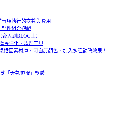
種事項執行的次數與費用
、部件組合遊戲
（嵌入到BLOG上）
0 系統登錄檔最佳化、清理工具
下載可商用的情境插圖素材庫，可自訂顏色、加入多種動態效果！
的轉盤式「天氣預報」軟體