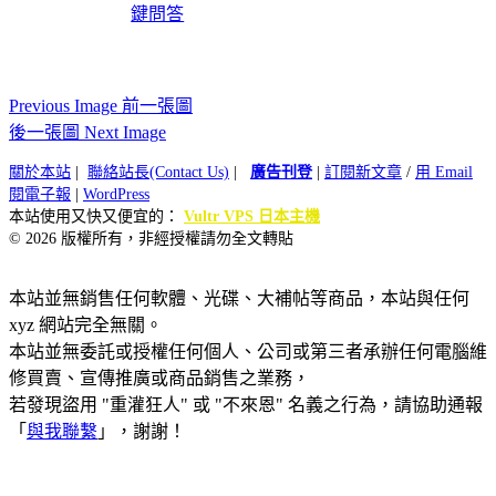
鍵問答
Previous Image 前一張圖
後一張圖 Next Image
關於本站
|
聯絡站長(Contact Us)
|
廣告刊登
|
訂閱新文章
/
用 Email
閱電子報
|
WordPress
本站使用又快又便宜的：
Vultr VPS 日本主機
© 2026 版權所有，非經授權請勿全文轉貼
本站並無銷售任何軟體、光碟、大補帖等商品，本站與任何
xyz 網站完全無關。
本站並無委託或授權任何個人、公司或第三者承辦任何電腦維
修買賣、宣傳推廣或商品銷售之業務，
若發現盜用 "重灌狂人" 或 "不來恩" 名義之行為，請協助通報
「
與我聯繫
」，謝謝！