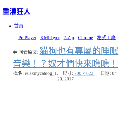
重灌狂人
Menu
Skip
首頁
to
content
PotPlayer
KMPlayer
7-Zip
Chrome
格式工廠
貓狗也有專屬的睡眠
⬅ 回看原文:
音樂！？奴才們快來瞧瞧！
檔名: relaxmycatdog_1
,
尺寸:
700 × 622
,
日期:
04-
20, 2017