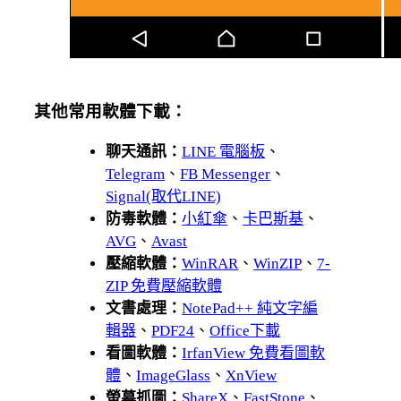
其他常用軟體下載：
聊天通訊：
LINE 電腦板
、
Telegram
、
FB Messenger
、
Signal(取代LINE)
防毒軟體：
小紅傘
、
卡巴斯基
、
AVG
、
Avast
壓縮軟體：
WinRAR
、
WinZIP
、
7-
ZIP 免費壓縮軟體
文書處理：
NotePad++ 純文字編
輯器
、
PDF24
、
Office下載
看圖軟體：
IrfanView 免費看圖軟
體
、
ImageGlass
、
XnView
螢幕抓圖：
ShareX
、
FastStone
、