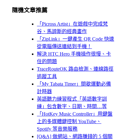
隨機文章推薦
「Picross Artist」在遊戲中完成梵
谷、馬諦斯的經典畫作
「Zipl.ink」一鍵產生 QR Code 快速
從電腦傳送連結到手機！
解決 HTC Hero 手機操作很慢、卡
住的問題
TraceRouteOK 路由檢測、連線路徑
追蹤工具
「My Tabata Timer」間歇運動必備
計時器
英語聽力練習程式「英語數字訓
練」包含數字、日期、時間…等
「HotKey Music Controller」用鍵盤
上的多媒體鍵控制 YouTube、
Spotify 等音樂服務
[Q&A] 做網站、網路賺錢的 5 個關