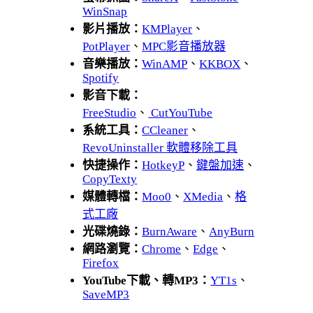
WinSnap
影片播放：
KMPlayer
、
PotPlayer
、
MPC影音播放器
音樂播放：
WinAMP
、
KKBOX
、
Spotify
影音下載：
FreeStudio
、
CutYouTube
系統工具：
CCleaner
、
RevoUninstaller 軟體移除工具
快捷操作：
HotkeyP
、
鍵盤加速
、
CopyTexty
媒體轉檔：
Moo0
、
XMedia
、
格
式工廠
光碟燒錄：
BurnAware
、
AnyBurn
網路瀏覽：
Chrome
、
Edge
、
Firefox
YouTube下載、轉MP3：
YT1s
、
SaveMP3