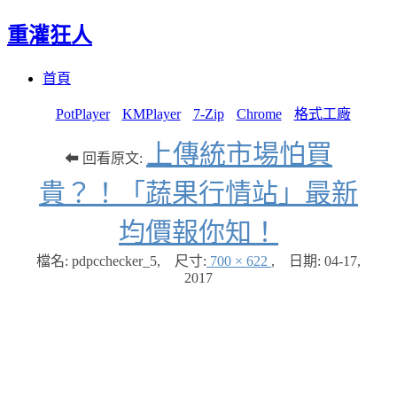
重灌狂人
Menu
Skip
首頁
to
content
PotPlayer
KMPlayer
7-Zip
Chrome
格式工廠
上傳統市場怕買
⬅ 回看原文:
貴？！「蔬果行情站」最新
均價報你知！
檔名: pdpcchecker_5
,
尺寸:
700 × 622
,
日期:
04-17,
2017