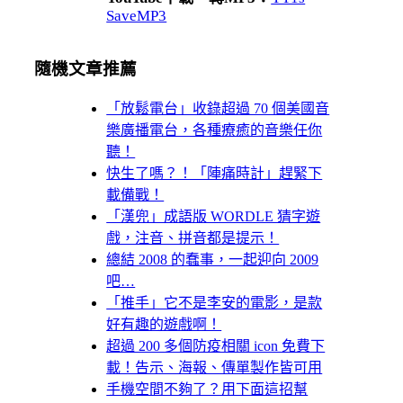
SaveMP3
隨機文章推薦
「放鬆電台」收錄超過 70 個美國音
樂廣播電台，各種療癒的音樂任你
聽！
快生了嗎？！「陣痛時計」趕緊下
載備戰！
「漢兜」成語版 WORDLE 猜字遊
戲，注音、拼音都是提示！
總結 2008 的蠢事，一起迎向 2009
吧…
「推手」它不是李安的電影，是款
好有趣的遊戲啊！
超過 200 多個防疫相關 icon 免費下
載！告示、海報、傳單製作皆可用
手機空間不夠了？用下面這招幫