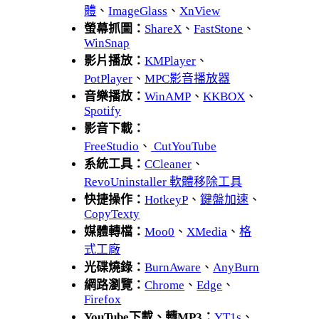
體
、
ImageGlass
、
XnView
螢幕抓圖：
ShareX
、
FastStone
、
WinSnap
影片播放：
KMPlayer
、
PotPlayer
、
MPC影音播放器
音樂播放：
WinAMP
、
KKBOX
、
Spotify
影音下載：
FreeStudio
、
CutYouTube
系統工具：
CCleaner
、
RevoUninstaller 軟體移除工具
快捷操作：
HotkeyP
、
鍵盤加速
、
CopyTexty
媒體轉檔：
Moo0
、
XMedia
、
格
式工廠
光碟燒錄：
BurnAware
、
AnyBurn
網路瀏覽：
Chrome
、
Edge
、
Firefox
YouTube下載、轉MP3：
YT1s
、