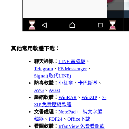
其他常用軟體下載：
聊天通訊：
LINE 電腦板
、
Telegram
、
FB Messenger
、
Signal(取代LINE)
防毒軟體：
小紅傘
、
卡巴斯基
、
AVG
、
Avast
壓縮軟體：
WinRAR
、
WinZIP
、
7-
ZIP 免費壓縮軟體
文書處理：
NotePad++ 純文字編
輯器
、
PDF24
、
Office下載
看圖軟體：
IrfanView 免費看圖軟