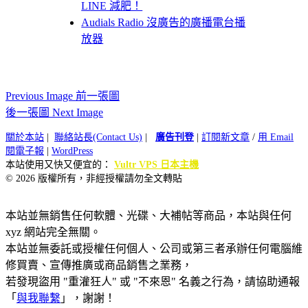
LINE 減肥！
Audials Radio 沒廣告的廣播電台播
放器
Previous Image 前一張圖
後一張圖 Next Image
關於本站
|
聯絡站長(Contact Us)
|
廣告刊登
|
訂閱新文章
/
用 Email
閱電子報
|
WordPress
本站使用又快又便宜的：
Vultr VPS 日本主機
© 2026 版權所有，非經授權請勿全文轉貼
本站並無銷售任何軟體、光碟、大補帖等商品，本站與任何
xyz 網站完全無關。
本站並無委託或授權任何個人、公司或第三者承辦任何電腦維
修買賣、宣傳推廣或商品銷售之業務，
若發現盜用 "重灌狂人" 或 "不來恩" 名義之行為，請協助通報
「
與我聯繫
」，謝謝！