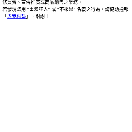
修買賣、宣傳推廣或商品銷售之業務，
若發現盜用 "重灌狂人" 或 "不來恩" 名義之行為，請協助通報
「
與我聯繫
」，謝謝！