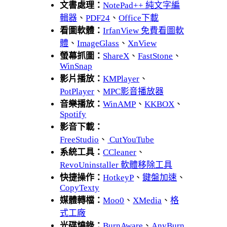
文書處理：
NotePad++ 純文字編
輯器
、
PDF24
、
Office下載
看圖軟體：
IrfanView 免費看圖軟
體
、
ImageGlass
、
XnView
螢幕抓圖：
ShareX
、
FastStone
、
WinSnap
影片播放：
KMPlayer
、
PotPlayer
、
MPC影音播放器
音樂播放：
WinAMP
、
KKBOX
、
Spotify
影音下載：
FreeStudio
、
CutYouTube
系統工具：
CCleaner
、
RevoUninstaller 軟體移除工具
快捷操作：
HotkeyP
、
鍵盤加速
、
CopyTexty
媒體轉檔：
Moo0
、
XMedia
、
格
式工廠
光碟燒錄：
BurnAware
、
AnyBurn