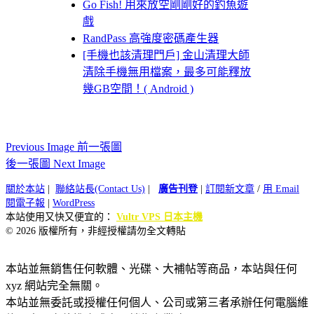
Go Fish! 用來放空剛剛好的釣魚遊
戲
RandPass 高強度密碼產生器
[手機也該清理門戶] 金山清理大師
清除手機無用檔案，最多可能釋放
幾GB空間！( Android )
Previous Image 前一張圖
後一張圖 Next Image
關於本站
|
聯絡站長(Contact Us)
|
廣告刊登
|
訂閱新文章
/
用 Email
閱電子報
|
WordPress
本站使用又快又便宜的：
Vultr VPS 日本主機
© 2026 版權所有，非經授權請勿全文轉貼
本站並無銷售任何軟體、光碟、大補帖等商品，本站與任何
xyz 網站完全無關。
本站並無委託或授權任何個人、公司或第三者承辦任何電腦維