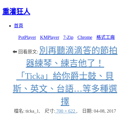
重灌狂人
Menu
Skip
首頁
to
content
PotPlayer
KMPlayer
7-Zip
Chrome
格式工廠
別再聽滴滴答的節拍
⬅ 回看原文:
器練琴、練吉他了！
「Ticka」給你爵士鼓、貝
斯、英文、台語…等多種選
擇
檔名: ticka_1
,
尺寸:
700 × 622
,
日期:
04-08, 2017