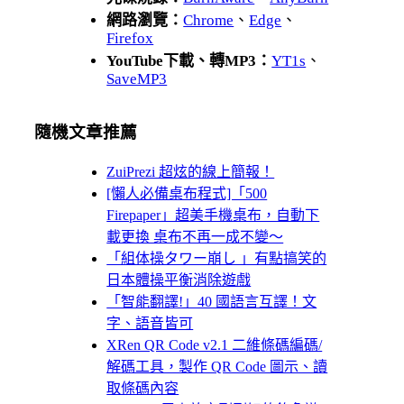
網路瀏覽：
Chrome
、
Edge
、
Firefox
YouTube下載、轉MP3：
YT1s
、
SaveMP3
隨機文章推薦
ZuiPrezi 超炫的線上簡報！
[懶人必備桌布程式]「500
Firepaper」超美手機桌布，自動下
載更換 桌布不再一成不變～
「組体操タワー崩し 」有點搞笑的
日本體操平衡消除遊戲
「智能翻譯!」40 國語言互譯！文
字、語音皆可
XRen QR Code v2.1 二維條碼編碼/
解碼工具，製作 QR Code 圖示、讀
取條碼內容