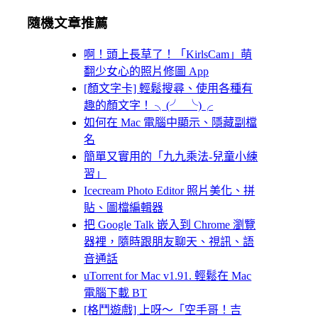
隨機文章推薦
啊！頭上長草了！「KirlsCam」萌
翻少女心的照片修圖 App
[顏文字卡] 輕鬆搜尋、使用各種有
趣的顏文字！ ╮(╯_╰)╭
如何在 Mac 電腦中顯示、隱藏副檔
名
簡單又實用的「九九乘法-兒童小練
習」
Icecream Photo Editor 照片美化、拼
貼、圖檔編輯器
把 Google Talk 嵌入到 Chrome 瀏覽
器裡，隨時跟朋友聊天、視訊、語
音通話
uTorrent for Mac v1.91. 輕鬆在 Mac
電腦下載 BT
[格鬥遊戲] 上呀～「空手哥！吉