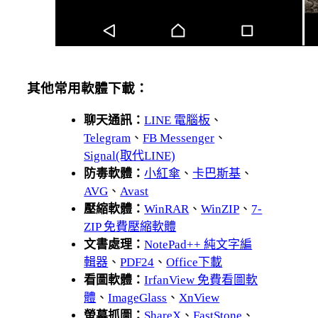
其他常用軟體下載：
聊天通訊：
LINE 電腦板
、
Telegram
、
FB Messenger
、
Signal(取代LINE)
防毒軟體：
小紅傘
、
卡巴斯基
、
AVG
、
Avast
壓縮軟體：
WinRAR
、
WinZIP
、
7-
ZIP 免費壓縮軟體
文書處理：
NotePad++ 純文字編
輯器
、
PDF24
、
Office下載
看圖軟體：
IrfanView 免費看圖軟
體
、
ImageGlass
、
XnView
螢幕抓圖：
ShareX
、
FastStone
、