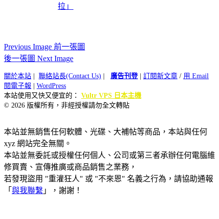
拉」
Previous Image 前一張圖
後一張圖 Next Image
關於本站
|
聯絡站長(Contact Us)
|
廣告刊登
|
訂閱新文章
/
用 Email
閱電子報
|
WordPress
本站使用又快又便宜的：
Vultr VPS 日本主機
© 2026 版權所有，非經授權請勿全文轉貼
本站並無銷售任何軟體、光碟、大補帖等商品，本站與任何
xyz 網站完全無關。
本站並無委託或授權任何個人、公司或第三者承辦任何電腦維
修買賣、宣傳推廣或商品銷售之業務，
若發現盜用 "重灌狂人" 或 "不來恩" 名義之行為，請協助通報
「
與我聯繫
」，謝謝！