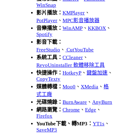
WinSnap
影片播放：
KMPlayer
、
PotPlayer
、
MPC影音播放器
音樂播放：
WinAMP
、
KKBOX
、
Spotify
影音下載：
FreeStudio
、
CutYouTube
系統工具：
CCleaner
、
RevoUninstaller 軟體移除工具
快捷操作：
HotkeyP
、
鍵盤加速
、
CopyTexty
媒體轉檔：
Moo0
、
XMedia
、
格
式工廠
光碟燒錄：
BurnAware
、
AnyBurn
網路瀏覽：
Chrome
、
Edge
、
Firefox
YouTube下載、轉MP3：
YT1s
、
SaveMP3