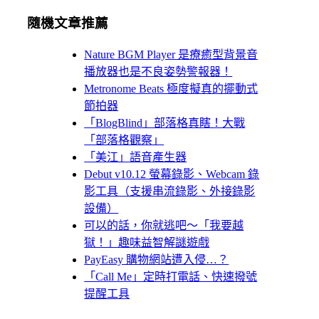
隨機文章推薦
Nature BGM Player 是療癒型背景音
播放器也是不良姿勢警報器！
Metronome Beats 極度擬真的擺動式
節拍器
「BlogBlind」部落格真瞎！大戰
「部落格觀察」
「美江」語音產生器
Debut v10.12 螢幕錄影、Webcam 錄
影工具（支援串流錄影、外接錄影
設備）
可以的話，你就逃吧～「我要越
獄！」趣味益智解謎遊戲
PayEasy 購物網站遭入侵…？
「Call Me」定時打電話、快速撥號
提醒工具