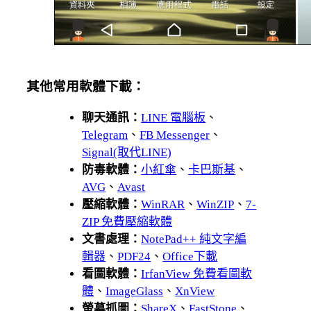
其他常用軟體下載：
聊天通訊：
LINE 電腦板
、
Telegram
、
FB Messenger
、
Signal(取代LINE)
防毒軟體：
小紅傘
、
卡巴斯基
、
AVG
、
Avast
壓縮軟體：
WinRAR
、
WinZIP
、
7-
ZIP 免費壓縮軟體
文書處理：
NotePad++ 純文字編
輯器
、
PDF24
、
Office下載
看圖軟體：
IrfanView 免費看圖軟
體
、
ImageGlass
、
XnView
螢幕抓圖：
ShareX
、
FastStone
、