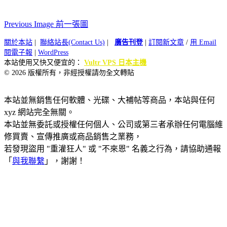
Previous Image 前一張圖
關於本站
|
聯絡站長(Contact Us)
|
廣告刊登
|
訂閱新文章
/
用 Email
閱電子報
|
WordPress
本站使用又快又便宜的：
Vultr VPS 日本主機
© 2026 版權所有，非經授權請勿全文轉貼
本站並無銷售任何軟體、光碟、大補帖等商品，本站與任何
xyz 網站完全無關。
本站並無委託或授權任何個人、公司或第三者承辦任何電腦維
修買賣、宣傳推廣或商品銷售之業務，
若發現盜用 "重灌狂人" 或 "不來恩" 名義之行為，請協助通報
「
與我聯繫
」，謝謝！