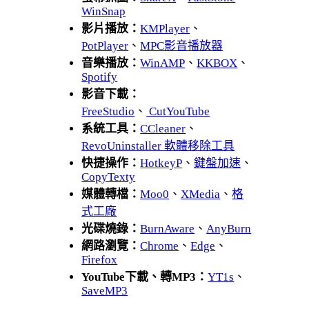
WinSnap
影片播放：
KMPlayer
、
PotPlayer
、
MPC影音播放器
音樂播放：
WinAMP
、
KKBOX
、
Spotify
影音下載：
FreeStudio
、
CutYouTube
系統工具：
CCleaner
、
RevoUninstaller 軟體移除工具
快捷操作：
HotkeyP
、
鍵盤加速
、
CopyTexty
媒體轉檔：
Moo0
、
XMedia
、
格
式工廠
光碟燒錄：
BurnAware
、
AnyBurn
網路瀏覽：
Chrome
、
Edge
、
Firefox
YouTube下載、轉MP3：
YT1s
、
SaveMP3