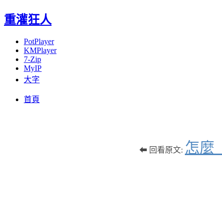
重灌狂人
PotPlayer
KMPlayer
7-Zip
MyIP
大字
Menu
Skip
首頁
to
content
怎麼
⬅ 回看原文: