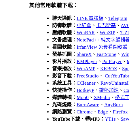
其他常用軟體下載：
聊天通訊：
LINE 電腦板
、
Telegram
防毒軟體：
小紅傘
、
卡巴斯基
、
AV
壓縮軟體：
WinRAR
、
WinZIP
、
7-
文書處理：
NotePad++ 純文字編輯
看圖軟體：
IrfanView 免費看圖軟體
螢幕抓圖：
ShareX
、
FastStone
、
Wi
影片播放：
KMPlayer
、
PotPlayer
、
音樂播放：
WinAMP
、
KKBOX
、
Spo
影音下載：
FreeStudio
、
CutYouTub
系統工具：
CCleaner
、
RevoUnins
快捷操作：
HotkeyP
、
鍵盤加速
、
Co
媒體轉檔：
Moo0
、
XMedia
、
格式
光碟燒錄：
BurnAware
、
AnyBurn
網路瀏覽：
Chrome
、
Edge
、
Firefox
YouTube下載、轉MP3：
YT1s
、
Sav