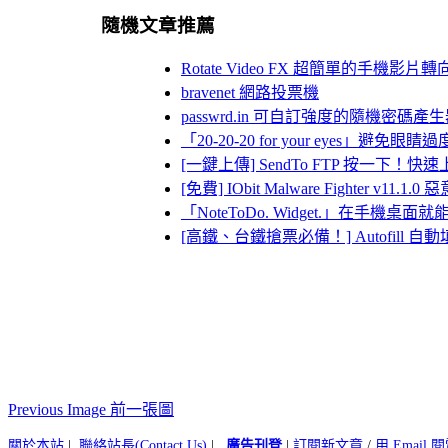
隨機文章推薦
Rotate Video FX 超簡單的手機影片
bravenet 網路投票機
passwrd.in 可自訂強度的隨機密碼產
「20-20-20 for your eyes」
[一鍵上傳] SendTo FTP 按一下！快
[免費] IObit Malware Fighter v1
「NoteToDo. Widget.」在手機桌
[高鐵、台鐵搶票必備！] Autofi
Previous Image 前一張圖
關於本站
|
聯絡站長(Contact Us)
|
廣告刊登
|
訂閱新文章
/
用 Email