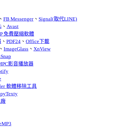
、
FB Messenger
、
Signal(取代LINE)
G
、
Avast
ZIP 免費壓縮軟體
器
、
PDF24
、
Office下載
、
ImageGlass
、
XnView
nSnap
MPC影音播放器
tify
e
taller 軟體移除工具
pyTexty
工廠
eMP3