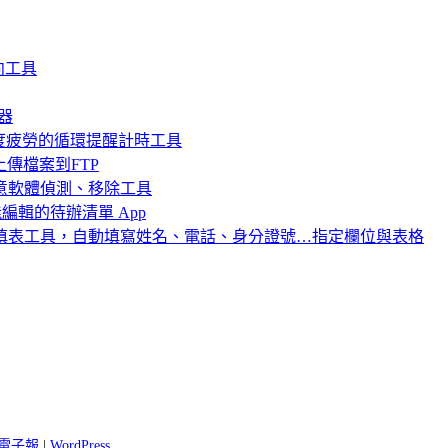
轉向工具
生器
避免眼睛過度疲勞的循環提醒計時工具
速上傳檔案到FTP
1.1.0 惡意軟體偵測、移除工具
面就能編輯的待辦清單 App
ll 自動填表工具，自動填寫姓名、電話、身分證號…指定欄位與表格
 閱電子報
|
WordPress